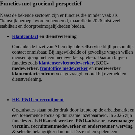
Functies met groeiend perspectief
Naast de bekende sectoren zijn er functies die minder vaak als
“kansrijk beroep” worden benoemd, maar die in 2026 juist veel
stabiliteit en doorgroeimogelijkheden bieden.
Klantcontact
en dienstverlening
Ondanks de inzet van AI en digitale zelfservice blijft persoonlijk
contact onmisbaar. Bij ingewikkelde of gevoelige vragen willen
mensen graag met een medewerker spreken. Daarom blijven
functies zoals
klantenservicemedewerker
,
KCC-
medewerker
,
frontoffice medewerker
en
medewerker
klantcontactcentrum
veel gevraagd, vooral bij overheid en
dienstverlening.
HR, P&O en recruitment
Organisaties staan onder druk door krapte op de arbeidsmarkt en
een toenemende focus op duurzame inzetbaarheid. In 2026 zijn
functies zoals
HR-medewerker
,
P&O-adviseur
,
casemanager
verzuim
,
recruitmentmedewerker
en
ondersteuner werving
& selectie
belangrijker dan ooit. Deze rollen spelen een