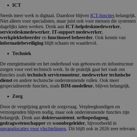
ICT
Steeds meer werk is digitaal. Daardoor blijven
ICT-functies
belangrijk.
Niet alleen voor specialisten, maar juist ook voor mensen die systemen
dagelijks laten werken. Denk aan
ICT-helpdeskmedewerker
,
servicedeskmedewerker
,
IT-support medewerker
,
werkplekbeheerder
en
functioneel beheerder
. Ook kennis van
informatiebeveiliging
blijft schaars en waardevol.
Techniek
De energietransitie en het onderhoud van gebouwen en infrastructuur
zorgen voor veel technisch werk. In de praktijk gaat het vaak om
functies zoals
technisch servicemonteur
,
medewerker technische
dienst
en andere technische ondersteunende rollen. Ook meer
gespecialiseerde functies, zoals
BIM-modelleur
, blijven belangrijk.
Zorg
Door de vergrijzing groeit de zorgvraag. Verpleegkundigen en
verzorgenden blijven nodig, maar ook ondersteunende functies zijn
belangrijk. Denk aan
doktersassistent
,
orthopedagoog
,
gedragwetenschapper
en
woonbegeleider
, bijvoorbeeld in
opvanglocaties voor vluchtelingen
. Dit blijft ook in 2026 zeer relevant.