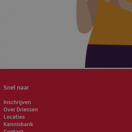
Snel naar
Inschrijven
Over Driessen
Locaties
Kennisbank
Contact