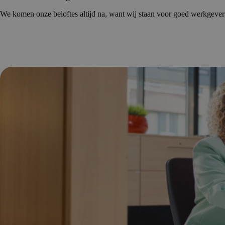
We komen onze beloftes altijd na, want wij staan voor goed werkgevers