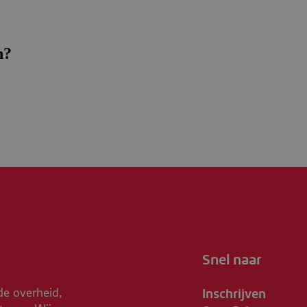
n?
Snel naar
Inschrijven
de overheid,