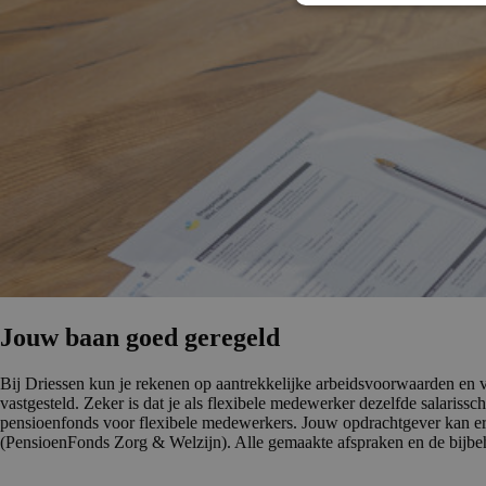
Jouw baan goed geregeld
Bij Driessen kun je rekenen op aantrekkelijke arbeidsvoorwaarden en vel
vastgesteld. Zeker is dat je als flexibele medewerker dezelfde salariss
pensioenfonds voor flexibele medewerkers. Jouw opdrachtgever kan er
(PensioenFonds Zorg & Welzijn). Alle gemaakte afspraken en de bijbe