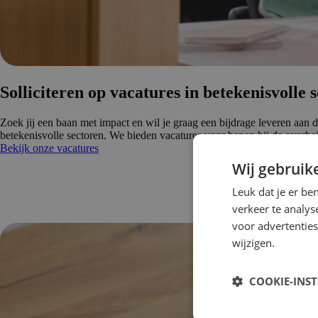
Solliciteren op vacatures in betekenis­volle 
Zoek jij een baan met impact en wil je graag een bijdrage leveren aan d
betekenisvolle sectoren. We bieden vacatures voor banen bij de overhei
Bekijk onze vacatures
Wij gebruik
Leuk dat je er be
verkeer te analys
voor advertenties
wijzigen.
COOKIE-INS