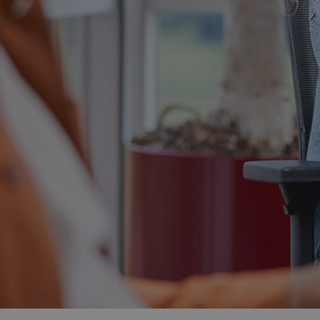
ouw werkgeluk. Bij Driessen staan we namelijk in dienst van jou. Want
tie waar je werkt en op de maatschappij. Uiteraard worden jouw salaris
n contract, daarom doen we je een aantal
belangrijke werkbeloftes
.