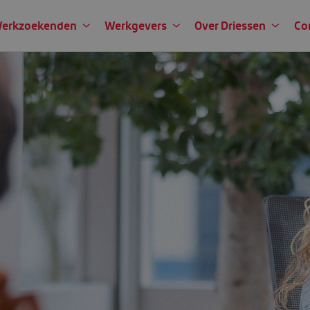
erkzoekenden
Werkgevers
Over Driessen
Co
ze
utinier op zoek bent naar een nieuwe uitdaging, je wilt natuurlijk dat j
 een passende werkplek en de sollicitatieprocedure tot het moment van 