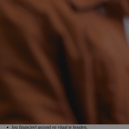
Jouw werkgeluk is ons uitgangs­punt
Ga je via ons aan de slag? Dan weet je zeker dat er aandacht is voor j
ben jij werkgelukkig, dan heeft dat direct zijn weerslag op de organisa
en je pensioen goed geregeld. Maar werkgeluk bestaat uit meer dan ee
Zeg jij ‘ja’ tegen Driessen, dan beloven wij:
Jou betekenisvol aan het werk te houden.
Te investeren in jouw ontwikkeling.
Jou werkgelukkig te laten zijn.
Te kijken naar wie je bent en wat je kunt.
Jou financieel gezond en vitaal te houden.