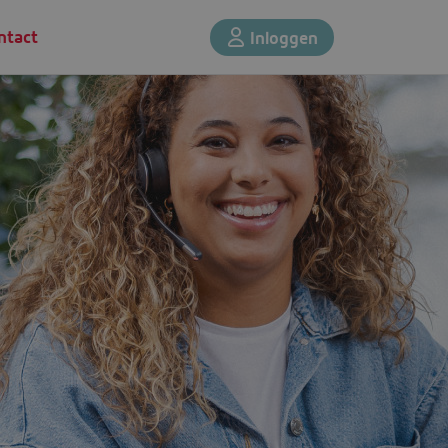
ntact
Inloggen
ouw nieuwe baan goed geregeld wordt. Daarom staat Driessen voor een
indiensttreding. En ook tijdens je loopbaan staan we je met raad en