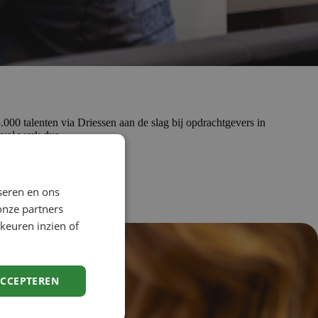
.000 talenten via Driessen aan de slag bij opdrachtgevers in
isvol werk dus.
seren en ons
onze partners
keuren inzien of
ACCEPTEREN