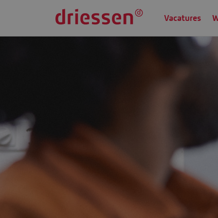
Vacatures
W
Werken via Driessen
Onze heldere werkwij
Of je nu als starter je eerste stappen zet op de arbeidsmarkt of als ro
heldere werkwijze. Wij helpen jou graag op weg: van de zoektocht naar
daad bij.