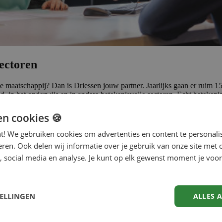
sectoren
e maatschappij? Dan is Driessen jouw partner. Jaarlijks gaan er ruim 15
d, in het onderwijs en in andere betekenisvolle sectoren. Echt beteken
en cookies 🍪
nt! We gebruiken cookies om advertenties en content te personali
eren. Ook delen wij informatie over je gebruik van onze site met 
, social media en analyse. Je kunt op elk gewenst moment je voor
TELLINGEN
ALLES 