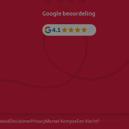
Google beoordeling
4.1
eleid
Disclaimer
Privacy
Moreel Kompas
Een klacht?