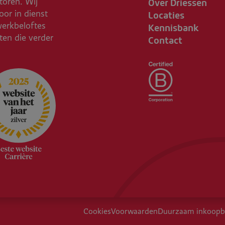
Over Driessen
toren. Wij
Locaties
or in dienst
Kennisbank
werkbeloftes
Contact
ften die verder
Cookies
Voorwaarden
Duurzaam inkoopb