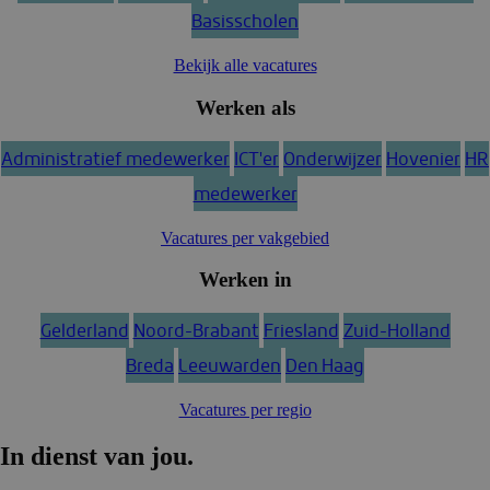
Basisscholen
Bekijk alle vacatures
Werken als
Administratief medewerker
ICT'er
Onderwijzer
Hovenier
HR
medewerker
Vacatures per vakgebied
Werken in
Gelderland
Noord-Brabant
Friesland
Zuid-Holland
Breda
Leeuwarden
Den Haag
Vacatures per regio
In dienst van jou.