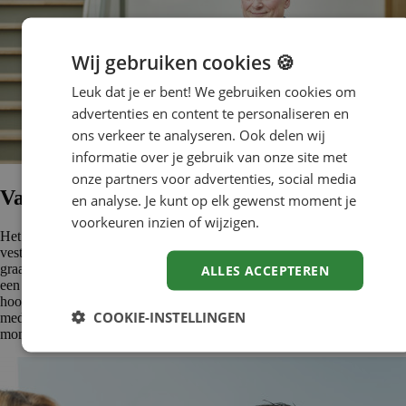
Wij gebruiken cookies 🍪
Leuk dat je er bent! We gebruiken cookies om
advertenties en content te personaliseren en
ons verkeer te analyseren. Ook delen wij
informatie over je gebruik van onze site met
onze partners voor advertenties, social media
Vacatures CIZ
en analyse. Je kunt op elk gewenst moment je
voorkeuren inzien of wijzigen.
Het hoofdkantoor van CIZ zit in Utrecht, maar de organisatie heeft ook
vestigingen in Amsterdam, Nijmegen, Rotterdam en Zwolle. Als jij
graag (mee)werkt aan passende zorg, nu en in de toekomst, zit er vast
ALLES ACCEPTEREN
een geschikte functie voor jou tussen. Of je nu aan de slag wilt op het
hoofdkantoor of een van de andere locaties. En als administratief
COOKIE-INSTELLINGEN
medewerker of medewerker telefonie. Kijk snel welke vacatures we
momenteel hebben.