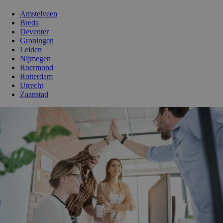
Amstelveen
Breda
Deventer
Groningen
Leiden
Nijmegen
Roermond
Rotterdam
Utrecht
Zaanstad