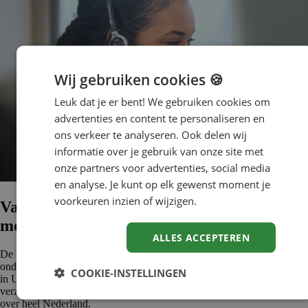
Wij gebruiken cookies 🍪
Leuk dat je er bent! We gebruiken cookies om
advertenties en content te personaliseren en
ons verkeer te analyseren. Ook delen wij
informatie over je gebruik van onze site met
onze partners voor advertenties, social media
en analyse. Je kunt op elk gewenst moment je
voorkeuren inzien of wijzigen.
Vacatures juridisch administra­tief
medewerker
ALLES ACCEPTEREN
De SVB dienstverlening is verdeeld over twee afzonderlijke
onderdelen. Een onderdeel gericht op zorg en welzijn, met vestigingen
COOKIE-INSTELLINGEN
in Utrecht en Leiden en een onderdeel gericht op sociale
verzekeringen, met collega's die werken vanuit 10 kantoren verspreid
over heel Nederland.