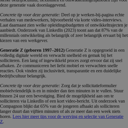
deze generatie vaak doorslaggevend.
Concrete tip voor deze generatie:
Deel op je werken-bij-pagina echte
verhalen van medewerkers, bijvoorbeeld via korte video-interviews.
Laat daarnaast zien welke opleidingsbudgetten of ontwikkeltrajecten je
aanbiedt. Onderzoek van LinkedIn (2023) toont aan dat 87% van de
millennials ontwikkeling als belangrijk of zeer belangrijk ervaart bij het
kiezen van een werkgever.
Generatie Z (geboren 1997–2012)
Generatie Z is opgegroeid in een
volledig digitale wereld en verwacht snelheid en gemak bij het
solliciteren. Een lang of ingewikkeld proces zorgt ervoor dat zij snel
afhaken. Ze communiceren het liefst mobiel en verwachten snelle
reacties. Ook vinden zij inclusiviteit, transparantie en een duidelijke
bedrijfscultuur belangrijk.
Concrete tip voor deze generatie:
Zorg dat je sollicitatieformulier
mobielvriendelijk is en in minder dan tien minuten in te vullen. Stuur
binnen 24 uur een bevestiging. Bied de mogelijkheid aan om te
solliciteren via LinkedIn of een kort video-bericht. Uit onderzoek van
Compagnon blijkt dat 65% van de jongeren afhaakt als solliciteren
langer duurt dan vijftien minuten of als ze meer dan een week niets
horen.
Lees hier meer tips voor de werving en selectie van Generatie
Z
.