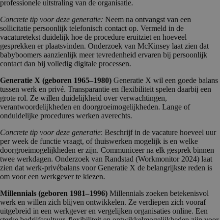
professionele uitstraling van de organisatie.
Concrete tip voor deze generatie:
Neem na ontvangst van een
sollicitatie persoonlijk telefonisch contact op. Vermeld in de
vacaturetekst duidelijk hoe de procedure eruitziet en hoeveel
gesprekken er plaatsvinden. Onderzoek van McKinsey laat zien dat
babyboomers aanzienlijk meer tevredenheid ervaren bij persoonlijk
contact dan bij volledig digitale processen.
Generatie X (geboren 1965–1980)
Generatie X wil een goede balans
tussen werk en privé. Transparantie en flexibiliteit spelen daarbij een
grote rol. Ze willen duidelijkheid over verwachtingen,
verantwoordelijkheden en doorgroeimogelijkheden. Lange of
onduidelijke procedures werken averechts.
Concrete tip voor deze generatie
: Beschrijf in de vacature hoeveel uur
per week de functie vraagt, of thuiswerken mogelijk is en welke
doorgroeimogelijkheden er zijn. Communiceer na elk gesprek binnen
twee werkdagen. Onderzoek van Randstad (Workmonitor 2024) laat
zien dat werk-privébalans voor Generatie X de belangrijkste reden is
om voor een werkgever te kiezen.
Millennials (geboren 1981–1996)
Millennials zoeken betekenisvol
werk en willen zich blijven ontwikkelen. Ze verdiepen zich vooraf
uitgebreid in een werkgever en vergelijken organisaties online. Een
sterke bedrijfscultuur, flexibiliteit en ontwikkelmogelijkheden zijn voor