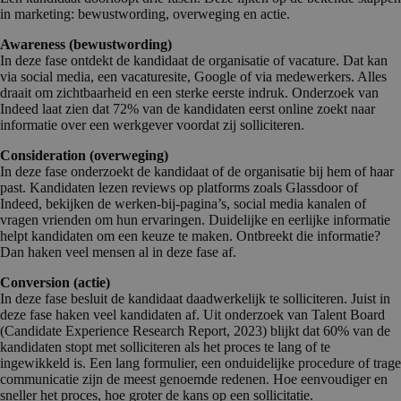
in marketing: bewustwording, overweging en actie.
Awareness (bewustwording)
In deze fase ontdekt de kandidaat de organisatie of vacature. Dat kan
via social media, een vacaturesite, Google of via medewerkers. Alles
draait om zichtbaarheid en een sterke eerste indruk. Onderzoek van
Indeed laat zien dat 72% van de kandidaten eerst online zoekt naar
informatie over een werkgever voordat zij solliciteren.
Consideration (overweging)
In deze fase onderzoekt de kandidaat of de organisatie bij hem of haar
past. Kandidaten lezen reviews op platforms zoals Glassdoor of
Indeed, bekijken de werken-bij-pagina’s, social media kanalen of
vragen vrienden om hun ervaringen. Duidelijke en eerlijke informatie
helpt kandidaten om een keuze te maken. Ontbreekt die informatie?
Dan haken veel mensen al in deze fase af.
Conversion (actie)
In deze fase besluit de kandidaat daadwerkelijk te solliciteren. Juist in
deze fase haken veel kandidaten af. Uit onderzoek van Talent Board
(Candidate Experience Research Report, 2023) blijkt dat 60% van de
kandidaten stopt met solliciteren als het proces te lang of te
ingewikkeld is. Een lang formulier, een onduidelijke procedure of trage
communicatie zijn de meest genoemde redenen. Hoe eenvoudiger en
sneller het proces, hoe groter de kans op een sollicitatie.