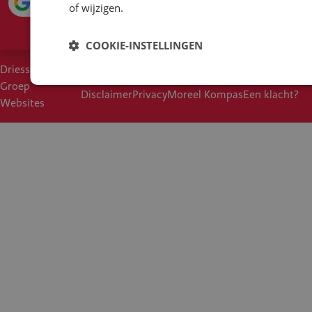
4.1
of wijzigen.
COOKIE-INSTELLINGEN
Driessen
Cookies
Voorwaarden
Duurzaam inkoopbeleid
Groep
Disclaimer
Privacy
Moreel Kompas
Een klacht?
Websites