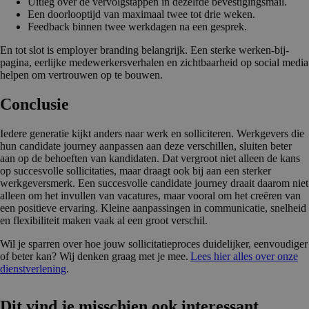
Uitleg over de vervolgstappen in dezelfde bevestigingsmail.
Een doorlooptijd van maximaal twee tot drie weken.
Feedback binnen twee werkdagen na een gesprek.
En tot slot is employer branding belangrijk. Een sterke werken-bij-
pagina, eerlijke medewerkersverhalen en zichtbaarheid op social media
helpen om vertrouwen op te bouwen.
Conclusie
Iedere generatie kijkt anders naar werk en solliciteren. Werkgevers die
hun candidate journey aanpassen aan deze verschillen, sluiten beter
aan op de behoeften van kandidaten. Dat vergroot niet alleen de kans
op succesvolle sollicitaties, maar draagt ook bij aan een sterker
werkgeversmerk. Een succesvolle candidate journey draait daarom niet
alleen om het invullen van vacatures, maar vooral om het creëren van
een positieve ervaring. Kleine aanpassingen in communicatie, snelheid
en flexibiliteit maken vaak al een groot verschil.
Wil je sparren over hoe jouw sollicitatieproces duidelijker, eenvoudiger
of beter kan? Wij denken graag met je mee.
Lees hier alles over onze
dienstverlening
.
Dit vind je misschien ook interessant