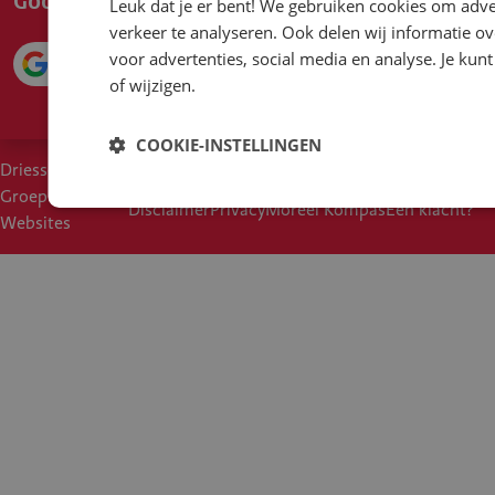
Leuk dat je er bent! We gebruiken cookies om adve
verkeer te analyseren. Ook delen wij informatie ov
voor advertenties, social media en analyse. Je ku
4.1
of wijzigen.
COOKIE-INSTELLINGEN
Driessen
Cookies
Voorwaarden
Duurzaam inkoopbeleid
Groep
Disclaimer
Privacy
Moreel Kompas
Een klacht?
Websites