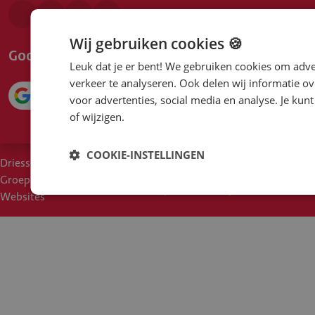
Wij gebruiken cookies 🍪
Google beoordeling
Leuk dat je er bent! We gebruiken cookies om adve
verkeer te analyseren. Ook delen wij informatie ov
4.1
voor advertenties, social media en analyse. Je ku
of wijzigen.
COOKIE-INSTELLINGEN
Driessen
Cookies
Voorwaarden
Duurzaam inkoopbeleid
Groep
Disclaimer
Privacy
Moreel Kompas
Een klacht?
Websites