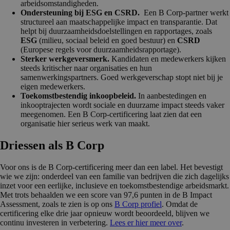
arbeidsomstandigheden.
Ondersteuning bij ESG en CSRD.
Een B Corp-partner werkt
structureel aan maatschappelijke impact en transparantie. Dat
helpt bij duurzaamheidsdoelstellingen en rapportages, zoals
ESG
(milieu, sociaal beleid en goed bestuur) en
CSRD
(Europese regels voor duurzaamheidsrapportage).
Sterker werkgeversmerk.
Kandidaten en medewerkers kijken
steeds kritischer naar organisaties en hun
samenwerkingspartners. Goed werkgeverschap stopt niet bij je
eigen medewerkers.
Toekomstbestendig inkoopbeleid.
In aanbestedingen en
inkooptrajecten wordt sociale en duurzame impact steeds vaker
meegenomen. Een B Corp-certificering laat zien dat een
organisatie hier serieus werk van maakt.
Driessen als B Corp
Voor ons is de B Corp-certificering meer dan een label. Het bevestigt
wie we zijn: onderdeel van een familie van bedrijven die zich dagelijks
inzet voor een eerlijke, inclusieve en toekomstbestendige arbeidsmarkt.
Met trots behaalden we een score van 97,6 punten in de B Impact
Assessment, zoals te zien is op ons
B Corp profiel
. Omdat de
certificering elke drie jaar opnieuw wordt beoordeeld, blijven we
continu investeren in verbetering.
Lees er hier meer over
.