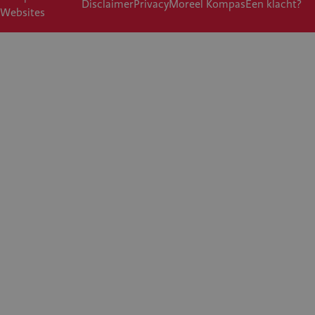
Disclaimer
Privacy
Moreel Kompas
Een klacht?
Websites