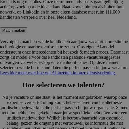
En dat is nog niet alles. Onze recruitment adviseurs gaan gelijktijdig
actief op zoek naar de ideale kandidaat, zowel binnen als buiten hun
netwerk, op LinkedIn en in onze eigen database met ruim 111.000
kandidaten verspreid over heel Nederland.
Match maken
Vervolgens matchen we de kandidaten aan jouw vacature door slimme
technologie en marktexpertise in te zetten. Ons eigen AI-model
ondersteunt onze intercedenten bij het zoek & match proces. Daarnaast
zorgt dit model ervoor dat kandidaten passende vacaturesuggesties
ontvangen via websites/app en e-mailnotificaties. Op deze manier
selecteren we de beste kandidaten die perfect passen bij jouw vacature.
Lees hier meer over hoe wij AI inzetten in onze dienstverlening.
Hoe selecteren we talenten?
Nu je vacature online staat, is het moment aangebroken waarop onze
expertise verder tot uiting komt: het selecteren van de allerbeste
juridische medewerkers die perfect passen bij jouw organisatie. Samen
met jou hebben we gekeken naar jouw specifieke behoeften voor een
juridisch medewerker. Wellicht is betrouwbaarheid van essentieel
belang, gezien de omgang met vertrouwelijke informatie die met
discretie en nauwkeurigheid behandeld moet worden. Of wellicht is