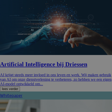
Artificial Intelligence bij Driessen
AI krijgt steeds meer invloed in ons leven en werk. Wij maken gebruik
van AI om onze dienstverlening te verbeteren, zo hebben we een eigen
AI-model ontwikkeld om...
lees verder
Whitepaper