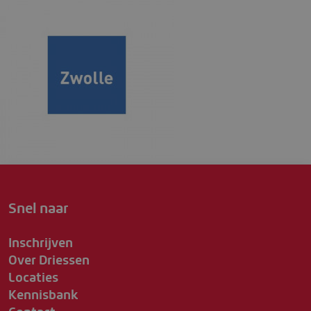
Snel naar
Inschrijven
Over Driessen
Locaties
Kennisbank