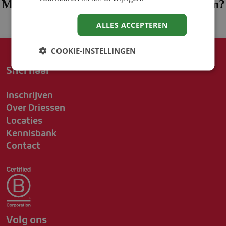
Meer weten over detacheren van Driessen?
ALLES ACCEPTEREN
Meer informatie
COOKIE-INSTELLINGEN
Snel naar
Inschrijven
Over Driessen
Locaties
Kennisbank
Contact
Volg ons