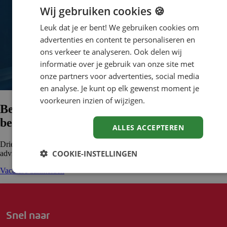
Wij gebruiken cookies 🍪
Leuk dat je er bent! We gebruiken cookies om
advertenties en content te personaliseren en
ons verkeer te analyseren. Ook delen wij
informatie over je gebruik van onze site met
onze partners voor advertenties, social media
en analyse. Je kunt op elk gewenst moment je
voorkeuren inzien of wijzigen.
Benieuwd wat wij voor jou kunnen
betekenen met AI?
ALLES ACCEPTEREN
Driessen helpt je graag! Meld je vacature aan voor een vrijblijvend
COOKIE-INSTELLINGEN
advies, wij nemen binnen een werkdag contact met je op.
Vacature aanmelden
Snel naar