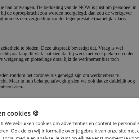
die had ontvangen. De bedoeling van de NOW is juist om personeel in
sico bij de oproepkracht zou worden neergelegd, dan zou de werkgever
gt immers een vergoeding zonder tegenprestatie (namelijk salaris
kerheid te bieden. Deze uitspraak bevestigt dat. Vraag is wel
chtspraak op dit vlak laat zien dat bij werk met veel pieken en dalen
e weigering en plotselinge draai lijkt de werknemer hier toch
gheden rondom het coronavirus geneigd zijn om werknemers te
echt. Maar in hun belangenafweging zien we ook dat ze duidelijk oog
nteerd zien.
rachten en hoe jouw organisatie daar het beste mee om kan gaan? Wij
en cookies 🍪
nt! We gebruiken cookies om advertenties en content te personali
eren. Ook delen wij informatie over je gebruik van onze site met 
, social media en analyse. Je kunt op elk gewenst moment je voor