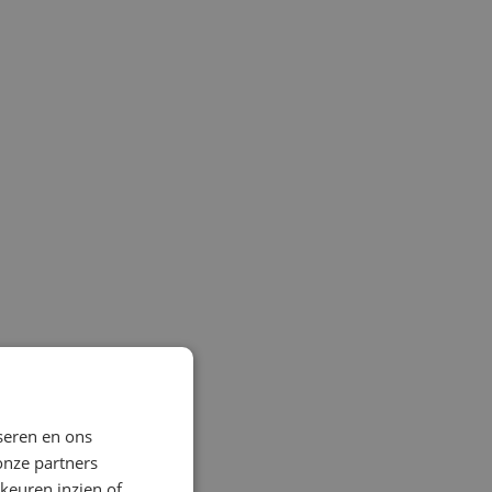
seren en ons
onze partners
keuren inzien of