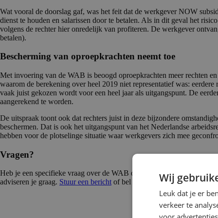
Wat vooral de doorslag gaf, was het feit dat de werkgever NOW subsi
dienst te houden en salarissen door te betalen. Als in dit geval het ri
volgens de rechter hier onredelijk van profiteren. De werkgever ontvan
betalen).
Bescherming van oproepkrachten neemt toe
Met invoering van de WAB is beoogd oproepkrachten meer rechten en ze
waarom de berekening over heel 2019 niet representatief was: eerdere re
vaak juist gekozen wordt voor een heel jaar als uitgangspunt. De eerder
aangerekend te worden.
De uitspraak toont ook dat rechters juist in deze bijzondere omstandi
beschermen. Dat is ook het uitgangspunt van het Nederlandse arbeidsr
hebben voor de plotselinge situatie waar werkgevers zich mee geconfro
Vragen?
Heb je een specifieke vraag over de WAB of de regels rondom oproepk
Wij gebruik
adviseren je graag.
Stuur een bericht
of bel ons via 0492 - 50 66 66.
Leuk dat je er be
verkeer te analys
voor advertenties