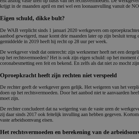
eist alsnog vaste uren op basis van het rechtsvermoeden. De werkgever 
krijgt in de maanden april en mei wel een loonaanvulling vanuit de N
Eigen schuld, dikke bult?
De WAB verplicht sinds 1 januari 2020 werkgevers om oproepkrachten 
aanbod geweigerd, maar komt drie maanden later op zijn besluit terug 
gemiddelde in 2019 heeft hij recht op 28 uur per week.
De werkgever vindt dat onterecht: zijn werknemer heeft net een derge
op het rechtsvermoeden? Het is ook zijn eigen schuld: op het moment d
coronabesmetting een feit en bekend. En zelfs als dat niet zo mocht zij
Oproepkracht heeft zijn rechten niet verspeeld
De rechter geeft de werkgever geen gelijk. Het weigeren van het verp
doen op het rechtsvermoeden. Door het aanbod niet te aanvaarden heef
moet zijn.
De rechter concludeert dat na weigering van de vaste uren de werkgev
zij daar sinds 2017 ook feitelijk invulling aan hebben gegeven. Korto
vaste arbeidsomvang eisen.
Het rechtsvermoeden en berekening van de arbeidso