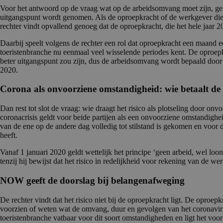
Voor het antwoord op de vraag wat op de arbeidsomvang moet zijn, geld
uitgangspunt wordt genomen. Als de oproepkracht of de werkgever die 
rechter vindt opvallend genoeg dat de oproepkracht, die het hele jaar 20
Daarbij speelt volgens de rechter een rol dat oproepkracht een maand 
toeristenbranche nu eenmaal veel wisselende periodes kent. De oproe
beter uitgangspunt zou zijn, dus de arbeidsomvang wordt bepaald door 
2020.
Corona als onvoorziene omstandigheid: wie betaalt de
Dan rest tot slot de vraag: wie draagt het risico als plotseling door 
coronacrisis geldt voor beide partijen als een onvoorziene omstandigh
van de ene op de andere dag volledig tot stilstand is gekomen en voor
heeft.
Vanaf 1 januari 2020 geldt wettelijk het principe ‘geen arbeid, wel loon,
tenzij hij bewijst dat het risico in redelijkheid voor rekening van de 
NOW geeft de doorslag bij belangenafweging
De rechter vindt dat het risico niet bij de oproepkracht ligt. De oproe
voorzien of weten wat de omvang, duur en gevolgen van het coronavirus
toeristenbranche vatbaar voor dit soort omstandigheden en ligt het voor 