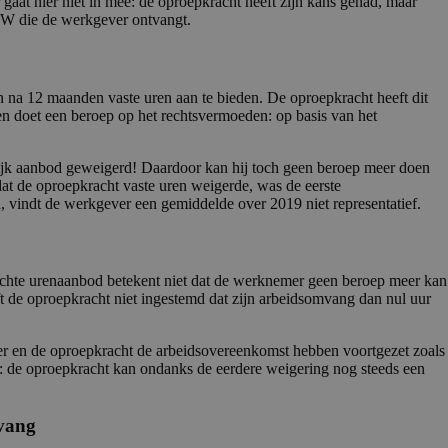
gaat hier niet in mee: de oproepkracht heeft zijn kans gehad, maar
OW die de werkgever ontvangt.
na 12 maanden vaste uren aan te bieden. De oproepkracht heeft dit
en doet een beroep op het rechtsvermoeden: op basis van het
lijk aanbod geweigerd! Daardoor kan hij toch geen beroep meer doen
at de oproepkracht vaste uren weigerde, was de eerste
n, vindt de werkgever een gemiddelde over 2019 niet representatief.
lichte urenaanbod betekent niet dat de werknemer geen beroep meer kan
t de oproepkracht niet ingestemd dat zijn arbeidsomvang dan nul uur
er en de oproepkracht de arbeidsovereenkomst hebben voortgezet zoals
m: de oproepkracht kan ondanks de eerdere weigering nog steeds een
mvang