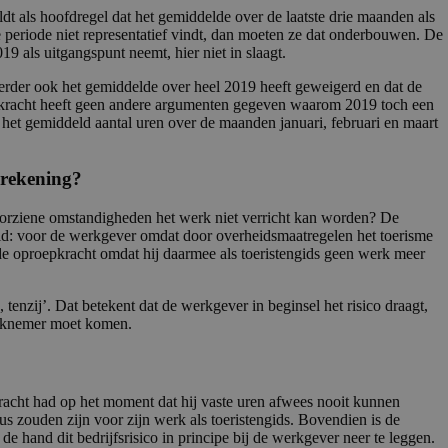
t als hoofdregel dat het gemiddelde over de laatste drie maanden als
periode niet representatief vindt, dan moeten ze dat onderbouwen. De
19 als uitgangspunt neemt, hier niet in slaagt.
eerder ook het gemiddelde over heel 2019 heeft geweigerd en dat de
pkracht heeft geen andere argumenten gegeven waarom 2019 toch een
het gemiddeld aantal uren over de maanden januari, februari en maart
 rekening?
onvoorziene omstandigheden het werk niet verricht kan worden? De
eid: voor de werkgever omdat door overheidsmaatregelen het toerisme
 de oproepkracht omdat hij daarmee als toeristengids geen werk meer
 tenzij’. Dat betekent dat de werkgever in beginsel het risico draagt,
werknemer moet komen.
pkracht had op het moment dat hij vaste uren afwees nooit kunnen
 zouden zijn voor zijn werk als toeristengids. Bovendien is de
de hand dit bedrijfsrisico in principe bij de werkgever neer te leggen.