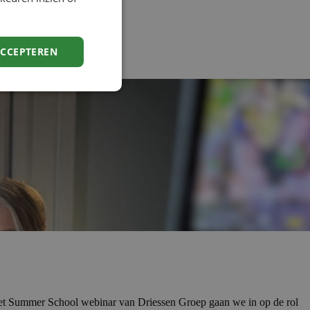
ACCEPTEREN
s het Summer School webinar van Driessen Groep gaan we in op de rol