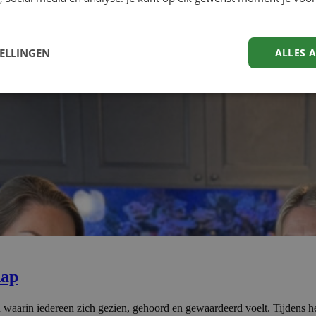
TELLINGEN
ALLES 
hap
wen waarin iedereen zich gezien, gehoord en gewaardeerd voelt. Tijden