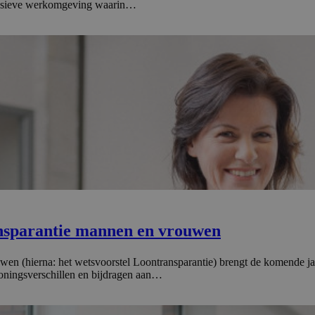
nclusieve werkomgeving waarin…
ns­pa­rantie mannen en vrouwen
wen (hierna: het wetsvoorstel Loontransparantie) brengt de komende j
oningsverschillen en bijdragen aan…