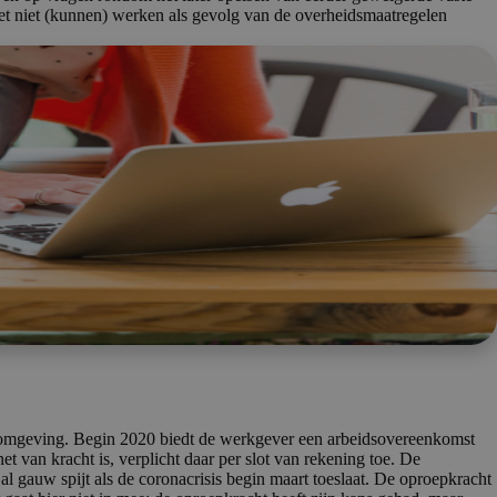
het niet (kunnen) werken als gevolg van de overheidsmaatregelen
n omgeving. Begin 2020 biedt de werkgever een arbeidsovereenkomst
 van kracht is, verplicht daar per slot van rekening toe. De
al gauw spijt als de coronacrisis begin maart toeslaat. De oproepkracht