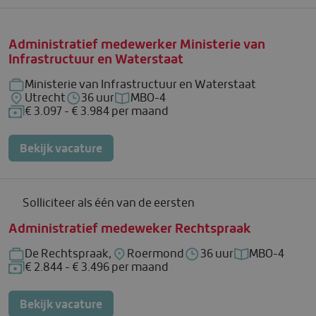
Administratief medewerker Ministerie van
Infrastructuur en Waterstaat
Ministerie van Infrastructuur en Waterstaat
Bedrijf: Ministerie van Infrastructuur en Waterstaat
Utrecht
36 uur
MBO-4
Locatie: Utrecht
Uren per week: 36 uur
Functieniveau: MBO-4
€ 3.097 - € 3.984 per maand
Salaris: € 3.097 - € 3.984 per maand
Bekijk vacature
Solliciteer als één van de eersten
Administratief medeweker Rechtspraak
De Rechtspraak,
Roermond
36 uur
MBO-4
Bedrijf: De Rechtspraak,
Locatie: Roermond
Uren per week: 36 uur
Functieniveau
€ 2.844 - € 3.496 per maand
Salaris: € 2.844 - € 3.496 per maand
Bekijk vacature