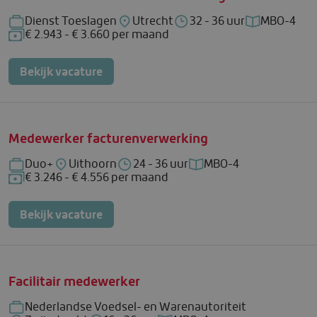
Dienst Toeslagen
Utrecht
32 - 36 uur
MBO-4
Bedrijf: Dienst Toeslagen
Locatie: Utrecht
Uren per week: 32 - 36 uu
Functienive
€ 2.943 - € 3.660 per maand
Salaris: € 2.943 - € 3.660 per maand
Bekijk vacature
Medewerker facturenverwerking
Duo+
Uithoorn
24 - 36 uur
MBO-4
Bedrijf: Duo+
Locatie: Uithoorn
Uren per week: 24 - 36 uur
Functieniveau: MBO-4
€ 3.246 - € 4.556 per maand
Salaris: € 3.246 - € 4.556 per maand
Bekijk vacature
Facilitair medewerker
Nederlandse Voedsel- en Warenautoriteit
Bedrijf: Nederlandse Voedsel- en Warenautoriteit