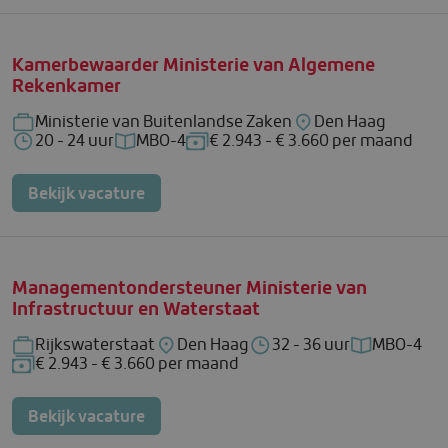
Kamerbewaarder Ministerie van Algemene
Rekenkamer
Ministerie van Buitenlandse Zaken
Den Haag
Bedrijf: Ministerie van Buitenlandse Zaken
Locatie: Den Haag
20 - 24 uur
MBO-4
€ 2.943 - € 3.660 per maand
Uren per week: 20 - 24 uur
Functieniveau: MBO-4
Salaris: € 2.943 - € 3.660 per m
Bekijk vacature
Managementondersteuner Ministerie van
Infrastructuur en Waterstaat
Rijkswaterstaat
Den Haag
32 - 36 uur
MBO-4
Bedrijf: Rijkswaterstaat
Locatie: Den Haag
Uren per week: 32 - 36 u
Functienive
€ 2.943 - € 3.660 per maand
Salaris: € 2.943 - € 3.660 per maand
Bekijk vacature