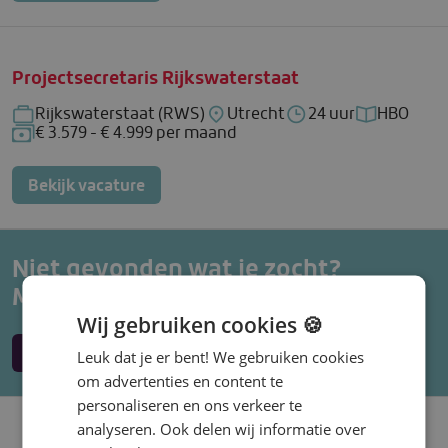
Projectsecretaris Rijkswaterstaat
Rijkswaterstaat (RWS)
Utrecht
24 uur
HBO
Bedrijf: Rijkswaterstaat (RWS)
Locatie: Utrecht
Uren per week: 24 u
Functieniv
€ 3.579 - € 4.999 per maand
Salaris: € 3.579 - € 4.999 per maand
Bekijk vacature
Niet gevonden wat je zocht?
Maak een vacature alert aan.
Wij gebruiken cookies 🍪
Maak een alert
Leuk dat je er bent! We gebruiken cookies
om advertenties en content te
personaliseren en ons verkeer te
Populaire vacature
analyseren. Ook delen wij informatie over