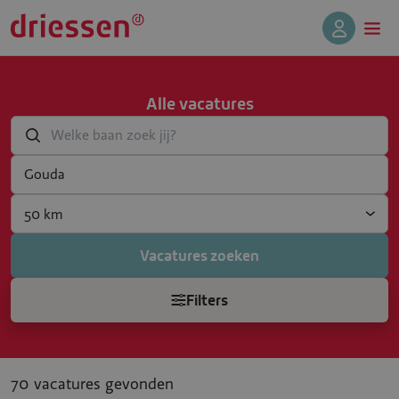
Alle vacatures
Welke baan zoek jij?
Jouw plaats of postcode...
SearchRadius
Vacatures zoeken
Filters
70 vacatures gevonden