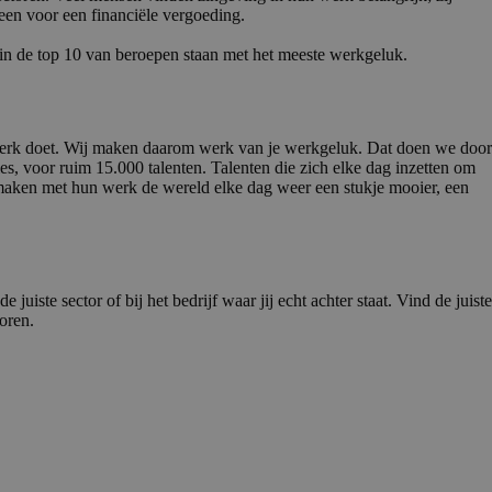
leen voor een financiële vergoeding.
t in de top 10 van beroepen staan met het meeste werkgeluk.
e werk doet. Wij maken daarom werk van je werkgeluk. Dat doen we door
s, voor ruim 15.000 talenten. Talenten die zich elke dag inzetten om
j maken met hun werk de wereld elke dag weer een stukje mooier, een
uiste sector of bij het bedrijf waar jij echt achter staat. Vind de juiste
oren.