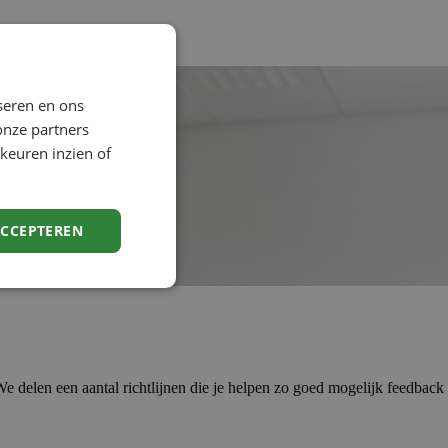
seren en ons
onze partners
keuren inzien of
ACCEPTEREN
delen een aantal richtlijnen die je helpen zo goed mogelijk feedback