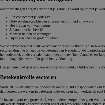
Meerdere dingen zorgen ervoor dat je gelukkig wordt op of met je wer
Fijn contact met je collega’s
Ontwikkelmogelijkheden en mate van vrijheid in je werk
Het krijgen van waardering
Je band met het bedrijf
Mensen helpen of verzorgen
Bijdragen aan een groter doel/nut
We onderzochten met
Testjewerkgeluk
of er een verband is tussen wer
sectoren draag je bij aan de verbetering van Nederland, de maatschapp
het onderzoek en de verhalen van onder andere Theo, Annelies en Jacq
in hun dagelijkse werk. Dit geeft hen voldoening.
Ben je benieuwd naar je eigen score op werkgeluk? Ontdek het in 2 m
Betekenis­volle sectoren
Sinds 2018 verrichtten we onderzoek onder 25.000 respondenten om te 
dat mensen die werken in betekenisvolle sectoren hun werkgeluk echt 
Je inzetten voor een groter doel, voor anderen zorgen; het geeft voldo
oftewel de publieke sector, scoren hoger op werkgeluk dan in andere s