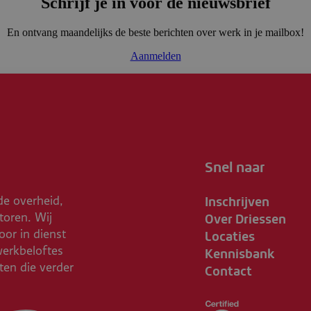
Schrijf je in voor de nieuwsbrief
En ontvang maandelijks de beste berichten over werk in je mailbox!
Aanmelden
Snel naar
Inschrijven
de overheid,
Over Driessen
toren. Wij
Locaties
or in dienst
Kennisbank
werkbeloftes
Contact
ften die verder