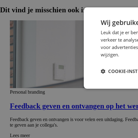
Dit vind je misschien ook interessant
Wij gebruik
Leuk dat je er be
verkeer te analys
voor advertenties
wijzigen.
COOKIE-INS
Personal branding
Feedback geven en ontvangen op het werk
Feedback geven en ontvangen is voor velen een uitdaging. Feedba
te geven aan je collega's.
Lees meer