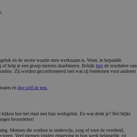
k.
kgeluk en de sector waarin men werkzaam is. Want, in bepaalde
ij of help je een groep mensen daarbinnen. Bekijk
hier
de resultaten van
ueline. Zij worden geconfronteerd met wat zij betekenen voor anderen
inuten en
doe zelf de test.
kijken hoe het staat met hun werkgeluk. En wat denk je? Het blijkt
hoger beoordelen!
ening. Mensen die werken in onderwijs, zorg of voor de overheid,
ectoren. Veel mensen vinden zingeving in hun werk belangrijk; zij