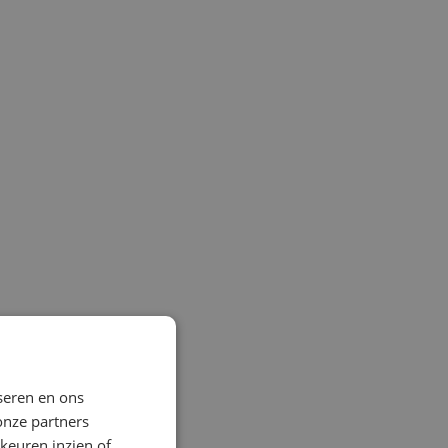
seren en ons
onze partners
keuren inzien of