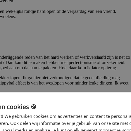
 werken.
n wekelijks rondje hardlopen of de verjaardag van een vriend.
evoelens.
 onderliggende reden van het hard werken of werkverslaafd zijn is net zo
 bent? Dan kan dit te maken hebben met perfectionisme of onzekerheid.
r goed aan om dat aan te pakken. Hoe, daar kom ik later op terug.
kker lopen. Ik ga hier niet verkondigen dat je geen afleiding mag
 skippybal effect is van het weglopen voor minder leuke dingen. Ik weet
n nodig hebt. Je haalt dan een kick uit mooie resultaten, maar hebt
teveel van jezelf vraagt en goed voor jezelf blijft zorgen. Probeer je
en cookies 🍪
nt! We gebruiken cookies om advertenties en content te personali
eren. Ook delen wij informatie over je gebruik van onze site met 
, social media en analyse. Je kunt op elk gewenst moment je voor