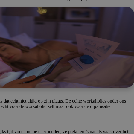
is dat echt niet altijd op zijn plaats. De echte workaholics onder ons
slecht voor de workaholic zelf maar ook voor de organisatie.
 tijd voor familie en vrienden, ze piekeren ’s nachts vaak over het