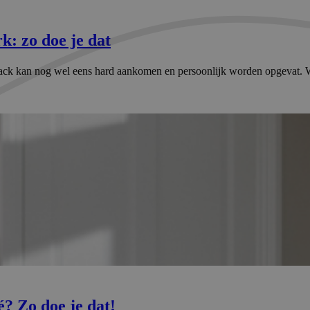
: zo doe je dat
ck kan nog wel eens hard aankomen en persoonlijk worden opgevat. We 
? Zo doe je dat!