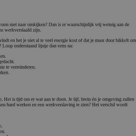
oon niet naar omkijken? Dan is er waarschijnlijk vrij weinig aan de
ns werkverslaafd zijn.
indt en het je niet al te veel energie kost of dat je maar door bikkelt om
 Loop onderstaand lijstje dan eens na:
ken.
gedacht.
sie te verminderen.
rken.
. Het is tijd om er wat aan te doen. Je lijf, brein én je omgeving zullen
ussen hard werken en een werkverslaving te zien? Het verschil wordt
e.
en.