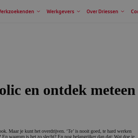
erkzoekenden
Werkgevers
Over Driessen
Co
olic en ontdek meteen
ok. Maar je kunt het overdrijven. ‘Te’ is nooit goed, te hard werken
? En waarom is het zo slecht? En nog belangrijker dan dat: Wat doe je