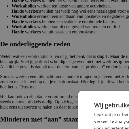
Harde werkers
kennen het verschil tussen werken en even niet
Workaholics
werken ten koste van andere activiteiten.
Harde werkers
willen het werk nog wel eens neerleggen voor ee
Workaholics
ervaren een achtbaan van positieve en negatieve g
Harde werkers
hebben een stabielere emotionele balans.
Workaholics
werken vanuit een gevoel van moeten en druk.
Harde werkers
vanuit passie en enthousiasme.
De onderlig­gende reden
Weten wat een workaholic is, en of jij het bent, dat is stap 1. Maar de
belangrijk. Voel jij je direct schuldig als je even niet met werk bezig
Als dit het geval is dan zit daar de kern van je “probleem” en doe je e
Soms is werken een uitvlucht omdat andere dingen in je leven niet zo le
zoeken maar let wel op dat je niet doorslaat. Hier leg ik je uit wat het
hoe het is. Trust me.
Het kan ook zo zijn dat je voortdurend nieuwe ervaringen en uitdaginge
steeds nieuwe prikkels nodig. Op zich geen ramp maar let op dat je niet 
Wij gebruik
kick eens uit sporten te halen en daar je grenzen in te verleggen.
Leuk dat je er be
Minderen met “aan” staan
verkeer te analys
voor advertenties