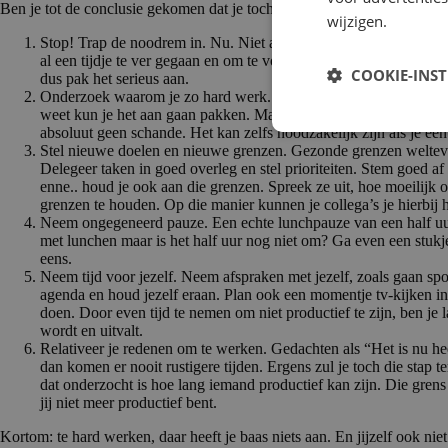
Ben je tot de conclusie gekomen dat je toch wel wat moet minderen me
wijzigen.
Stop! Trap de noodrem in. Nu. Niet alleen een tandje terugschake
al een tijdje te ver gegaan en om te voorkomen dat je uitvalt moet
COOKIE-INS
dus pak het serieus aan.
Onderzoek waarom je zo hard werk. Dit kan, zoals ik eerder al s
weet kun je het aan gaan pakken. Maar soms kunnen we dit niet al
absoluut geen schande. Het kan zelfs noodzakelijk zijn als je e
Stel nieuwe doelen en nieuwe grenzen. Gezonde grenzen welteve
Delegeer taken in goed overleg en stel prioriteiten. Stem goed
enne.. houd je ook aan die grenzen. Spreek ze uit, hoe moeilijk 
grenzen te houden. Op die manier kunnen je collega’s je hierbij 
Neem ongegeneerd pauze. Een echte lunchpauze van een half uur.
met lunchen maar is het half uur nog niet om? Ga even een stukj
eens.
Neem tijd voor jezelf. Neem afspraken met jezelf, zoals gaan spor
agenda en houd jezelf eraan. Plan ook een momentje tv-kijken in.
doen. Door even tijd te nemen om niet productief te zijn, ben je la
wordt en uitvalt.
Relativeer je redenen om te werken. Gedachten als “Het is nu he
dan komen er nooit rustigere tijden. Ergens zul je toch die stap
dat onderzocht is hoe lang iemand productief kan zijn. Die gren
jij niet meer productief bent.
Kortom: te hard werken, daar heeft je baas niets aan. En jijzelf ook niet