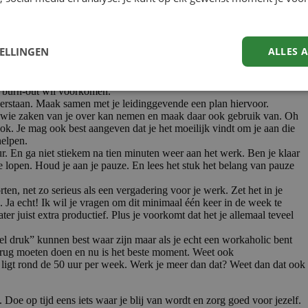
t werken? Dan heb ik tips voor je:
len maar neem een paar dagen vrij en tank bij. Je bent waarschijnlijk
 je echt even hard die rem intrappen. Werkverslaafd zijn is iets serieus
TELLINGEN
ALLES 
chreef, uit perfectionisme of onzekerheid komen. Wanneer je de reden
leen. Verslavingen zijn moeilijk te verslaan en hulp zoeken is
en burn-out wil voorkomen.
rstaan. Maak samen met je leidinggevende een plan hiervoor.
 af wie zaken van je over kan nemen en maak daar ook gebruik van. Oh
ook. Je mag ook best aangeven dat je het moeilijk vindt om je aan die
helpen.
 En ga niet stiekem na tien minuten weer aan het werk. Ben je klaar
e lopen. Houd je aan je pauze. En lees het stuk het belang van pauze
ten, net zo serieus als een vergadering voor je werk. Zet het in je
 Ja echt! Ik wil je vragen om dit minimaal één keer in de week te
ter juist extra productief. Plus je voorkomt dat het je allemaal teveel
el druk” kunnen best waar zijn maar als je echt een workaholic bent
 terug moeten doen en nu is het beste moment. Weet ook
s ligt rond de 50 uur per week. Werk je meer dan dat? Weet dan dat ook
. Doe op tijd eens iets waar je blij van wordt en zorg goed voor jezelf.