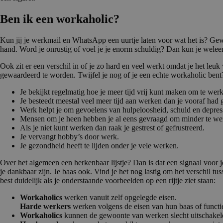
Ben ik een workaholic?
Kun jij je werkmail en WhatsApp een uurtje laten voor wat het is? Gew
hand. Word je onrustig of voel je je enorm schuldig? Dan kun je welee
Ook zit er een verschil in of je zo hard en veel werkt omdat je het leuk v
gewaardeerd te worden. Twijfel je nog of je een echte workaholic bent?
Je bekijkt regelmatig hoe je meer tijd vrij kunt maken om te wer
Je besteedt meestal veel meer tijd aan werken dan je vooraf had 
Werk helpt je om gevoelens van hulpeloosheid, schuld en depres
Mensen om je heen hebben je al eens gevraagd om minder te we
Als je niet kunt werken dan raak je gestrest of gefrustreerd.
Je vervangt hobby’s door werk.
Je gezondheid heeft te lijden onder je vele werken.
Over het algemeen een herkenbaar lijstje? Dan is dat een signaal voor je
je dankbaar zijn. Je baas ook. Vind je het nog lastig om het verschil t
best duidelijk als je onderstaande voorbeelden op een rijtje ziet staan:
Workaholics
werken vanuit zelf opgelegde eisen.
Harde werkers
werken volgens de eisen van hun baas of functi
Workaholics
kunnen de gewoonte van werken slecht uitschakel