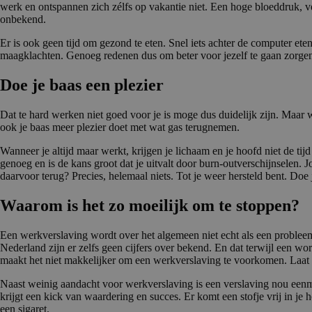
werk en ontspannen zich zélfs op vakantie niet. Een hoge bloeddruk, 
onbekend.
Er is ook geen tijd om gezond te eten. Snel iets achter de computer et
maagklachten. Genoeg redenen dus om beter voor jezelf te gaan zorge
Doe je baas een plezier
Dat te hard werken niet goed voor je is moge dus duidelijk zijn. Maar w
ook je baas meer plezier doet met wat gas terugnemen.
Wanneer je altijd maar werkt, krijgen je lichaam en je hoofd niet de tijd
genoeg en is de kans groot dat je uitvalt door burn-outverschijnselen. 
daarvoor terug? Precies, helemaal niets. Tot je weer hersteld bent. Doe 
Waarom is het zo moeilijk om te stoppen?
Een werkverslaving wordt over het algemeen niet echt als een problee
Nederland zijn er zelfs geen cijfers over bekend. En dat terwijl een wo
maakt het niet makkelijker om een werkverslaving te voorkomen. Laat 
Naast weinig aandacht voor werkverslaving is een verslaving nou eenm
krijgt een kick van waardering en succes. Er komt een stofje vrij in je 
een sigaret.