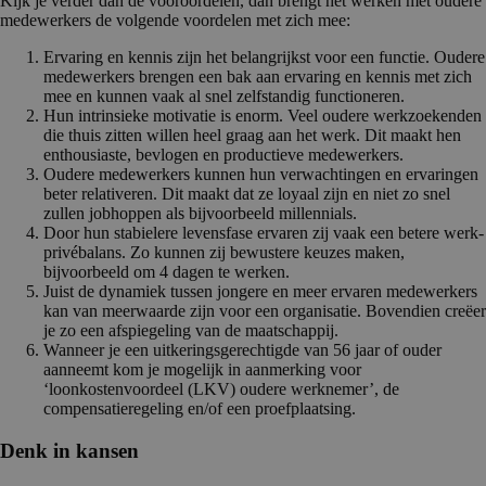
Kijk je verder dan de vooroordelen, dan brengt het werken met oudere
medewerkers de volgende voordelen met zich mee:
Ervaring en kennis zijn het belangrijkst voor een functie. Oudere
medewerkers brengen een bak aan ervaring en kennis met zich
mee en kunnen vaak al snel zelfstandig functioneren.
Hun intrinsieke motivatie is enorm. Veel oudere werkzoekenden
die thuis zitten willen heel graag aan het werk. Dit maakt hen
enthousiaste, bevlogen en productieve medewerkers.
Oudere medewerkers kunnen hun verwachtingen en ervaringen
beter relativeren. Dit maakt dat ze loyaal zijn en niet zo snel
zullen jobhoppen als bijvoorbeeld millennials.
Door hun stabielere levensfase ervaren zij vaak een betere werk-
privébalans. Zo kunnen zij bewustere keuzes maken,
bijvoorbeeld om 4 dagen te werken.
Juist de dynamiek tussen jongere en meer ervaren medewerkers
kan van meerwaarde zijn voor een organisatie. Bovendien creëer
je zo een afspiegeling van de maatschappij.
Wanneer je een uitkeringsgerechtigde van 56 jaar of ouder
aanneemt kom je mogelijk in aanmerking voor
‘loonkostenvoordeel (LKV) oudere werknemer’, de
compensatieregeling en/of een proefplaatsing.
Denk in kansen