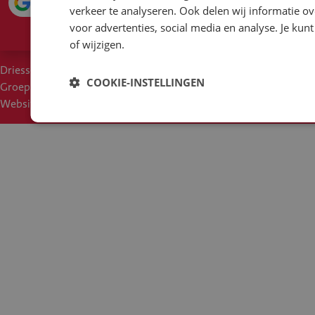
4.1
verkeer te analyseren. Ook delen wij informatie ov
voor advertenties, social media en analyse. Je ku
of wijzigen.
Driessen
Cookies
Voorwaarden
Duurzaam inkoopbeleid
COOKIE-INSTELLINGEN
Groep
Disclaimer
Privacy
Moreel Kompas
Een klacht?
Websites