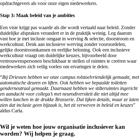
opdrachtgevers als voor onze eigen medewerkers.
Stap 3: Maak beleid van je ambities
Een visie krijgt pas waarde als die wordt vertaald naar beleid. Zonder
duidelijke afspraken verandert er in de praktijk weinig. Leg daarom
vast hoe je met inclusie omgaat in werving & selectie, doorstroom en
werkcultuur. Denk aan inclusieve werving zonder vooroordelen,
gelijke doorstroomkansen en eerlijke beloning. Ook een inclusieve
werkcultuur vraagt om duidelijke keuzes, bijvoorbeeld door
vertrouwenspersonen beschikbaar te stellen of ruimtes te creëren waar
medewerkers zich veilig voelen om ervaringen te delen.
“
Bij Driessen hebben we onze campus rolstoelvriendelijk gemaakt, met
automatische deuren en liften. Ook hebben we bepaalde toiletten
genderneutraal gemaakt. Daarnaast hebben we stilteruimtes ingericht
en aandacht voor collega’s met neurodiversiteit die niet altijd mee
willen lunchen in de drukke Brasserie. Dat lijken details, maar ze laten
zien dat inclusie geen bijzaak is, het zit verweven in beleid en keuzes
”
aldus Carla.
Wil je weten hoe jouw organisatie inclusiever kan
worden? Wij helpen je graag.