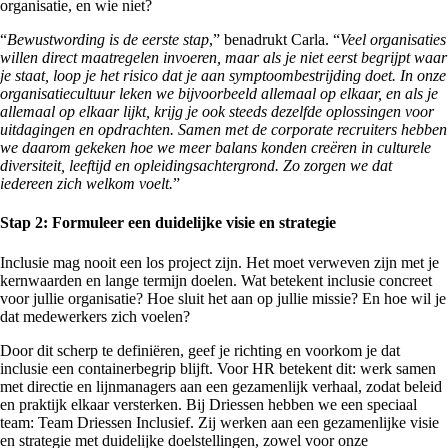
organisatie, en wie niet?
“
Bewustwording is de eerste stap
,” benadrukt Carla. “
Veel organisaties
willen direct maatregelen invoeren, maar als je niet eerst begrijpt waar
je staat, loop je het risico dat je aan symptoombestrijding doet. In onze
organisatiecultuur leken we bijvoorbeeld allemaal op elkaar, en als je
allemaal op elkaar lijkt, krijg je ook steeds dezelfde oplossingen voor
uitdagingen en opdrachten. Samen met de corporate recruiters hebben
we daarom gekeken hoe we meer balans konden creëren in culturele
diversiteit, leeftijd en opleidingsachtergrond. Zo zorgen we dat
iedereen zich welkom voelt.
”
Stap 2: Formuleer een duidelijke visie en strategie
Inclusie mag nooit een los project zijn. Het moet verweven zijn met je
kernwaarden en lange termijn doelen. Wat betekent inclusie concreet
voor jullie organisatie? Hoe sluit het aan op jullie missie? En hoe wil je
dat medewerkers zich voelen?
Door dit scherp te definiëren, geef je richting en voorkom je dat
inclusie een containerbegrip blijft. Voor HR betekent dit: werk samen
met directie en lijnmanagers aan een gezamenlijk verhaal, zodat beleid
en praktijk elkaar versterken. Bij Driessen hebben we een speciaal
team: Team Driessen Inclusief. Zij werken aan een gezamenlijke visie
en strategie met duidelijke doelstellingen, zowel voor onze