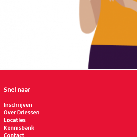
Snel naar
Inschrijven
Over Driessen
Locaties
Kennisbank
Contact