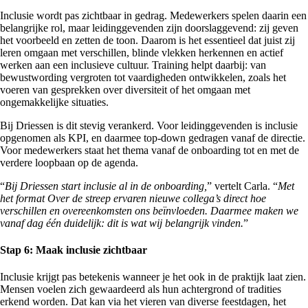
Inclusie wordt pas zichtbaar in gedrag. Medewerkers spelen daarin een
belangrijke rol, maar leidinggevenden zijn doorslaggevend: zij geven
het voorbeeld en zetten de toon. Daarom is het essentieel dat juist zij
leren omgaan met verschillen, blinde vlekken herkennen en actief
werken aan een inclusieve cultuur. Training helpt daarbij: van
bewustwording vergroten tot vaardigheden ontwikkelen, zoals het
voeren van gesprekken over diversiteit of het omgaan met
ongemakkelijke situaties.
Bij Driessen is dit stevig verankerd. Voor leidinggevenden is inclusie
opgenomen als KPI, en daarmee top-down gedragen vanaf de directie.
Voor medewerkers staat het thema vanaf de onboarding tot en met de
verdere loopbaan op de agenda.
“
Bij Driessen start inclusie al in de onboarding,
” vertelt Carla. “
Met
het format Over de streep ervaren nieuwe collega’s direct hoe
verschillen en overeenkomsten ons beïnvloeden. Daarmee maken we
vanaf dag één duidelijk: dit is wat wij belangrijk vinden.
”
Stap 6: Maak inclusie zichtbaar
Inclusie krijgt pas betekenis wanneer je het ook in de praktijk laat zien.
Mensen voelen zich gewaardeerd als hun achtergrond of tradities
erkend worden. Dat kan via het vieren van diverse feestdagen, het