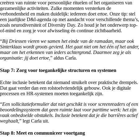
creëren van ruimte voor persoonlijke rituelen of het organiseren van
gezamenlijke activiteiten. Zulke momenten versterken de
verbondenheid en maken duidelijk: iedereen doet ertoe. Onze tip: stel
een jaarlijkse D&I-agenda op met aandacht voor verschillende thema’s,
zoals neurodiversiteit of Diversity Day. Zo houd je het onderwerp top-
of-mind en zorg je voor afwisseling én continue zichtbaarheid.
“
Bij Driessen vieren we samen het einde van de ramadan, maar ook
Sinterklaas wordt groots gevierd. Het gaat niet om het één of het ander,
maar om het erkennen van ieders achtergrond. Daarmee zeg je als
organisatie: jij doet ertoe,
” aldus Carla.
Stap 7: Zorg voor toegankelijke structuren en systemen
Echte inclusie betekent dat niemand struikelt over praktische drempels.
Dat gaat verder dan een rolstoelvriendelijk gebouw. Ook je digitale
processen en HR-systemen moeten toegankelijk zijn.
“
Een sollicitatieformulier dat niet geschikt is voor screenreaders of een
beoordelingssysteem dat geen ruimte laat voor parttime werk: het zijn
vaak onbedoelde obstakels. Inclusie betekent dat je die barrières actief
weghaalt,
” legt Carla uit.
Stap 8: Meet en communiceer voortgang