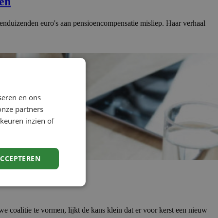
oen
 tienduizenden euro's aan pensioencompensatie misliep. Haar verhaal
seren en ons
onze partners
keuren inzien of
ACCEPTEREN
 coalitie te vormen, lijkt de kans klein dat er voor kerst een nieuw