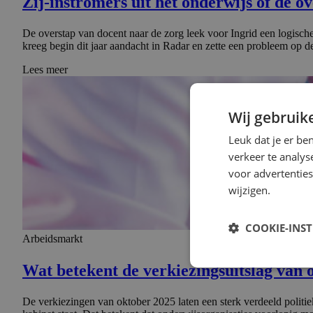
Zij-instromers uit het onderwijs of de
De overstap van docent naar de zorg leek voor Ingrid een logische
kreeg begin dit jaar aandacht in Radar en zette een probleem op
Lees meer
Wij gebruik
Leuk dat je er be
verkeer te analys
voor advertenties
wijzigen.
COOKIE-INS
Arbeidsmarkt
Wat betekent de verkiezings­uit­slag van
De verkiezingen van oktober 2025 laten een sterk verdeeld politie