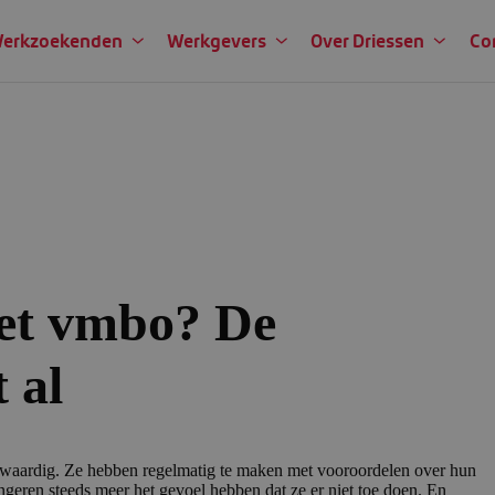
erkzoekenden
Werkgevers
Over Driessen
Co
het vmbo? De
 al
erwaardig. Ze hebben regelmatig te maken met vooroordelen over hun
jongeren steeds meer het gevoel hebben dat ze er niet toe doen. En