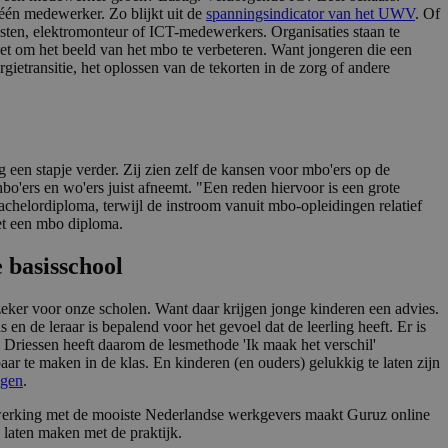
één medewerker. Zo blijkt uit de
spanningsindicator van het UWV
. Of
listen, elektromonteur of ICT-medewerkers. Organisaties staan te
et om het beeld van het mbo te verbeteren. Want jongeren die een
ietransitie, het oplossen van de tekorten in de zorg of andere
en stapje verder. Zij zien zelf de kansen voor mbo'ers op de
hbo'ers en wo'ers juist afneemt. "Een reden hiervoor is een grote
helordiploma, terwijl de instroom vanuit mbo-opleidingen relatief
met een mbo diploma.
 basisschool
eker voor onze scholen. Want daar krijgen jonge kinderen een advies.
de leraar is bepalend voor het gevoel dat de leerling heeft. Er is
. Driessen heeft daarom de lesmethode 'Ik maak het verschil'
r te maken in de klas. En kinderen (en ouders) gelukkig te laten zijn
agen
.
werking met de mooiste Nederlandse werkgevers maakt Guruz online
 laten maken met de praktijk.