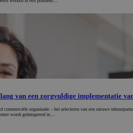
moeten werken in een politieke…
lang van een zorgvuldige implemen­tatie va
of commerciële organisatie – het selecteren van een nieuwe inhuurpartner
artner wordt geïntegreerd in…