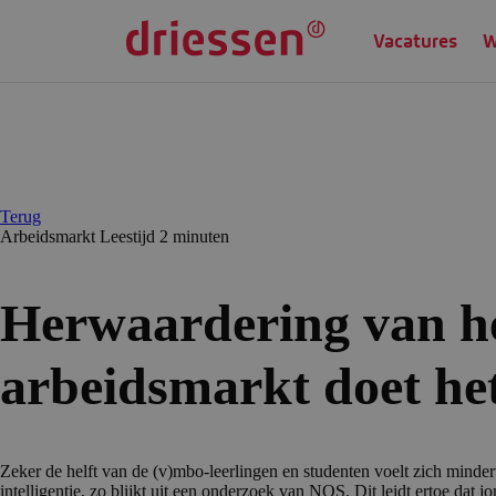
Vacatures
W
Terug
Arbeidsmarkt
Leestijd 2 min
uten
Herwaarde­ring van 
arbeidsmarkt doet het
Zeker de helft van de (v)mbo-leerlingen en studenten voelt zich mind
intelligentie, zo blijkt uit een onderzoek van NOS. Dit leidt ertoe dat 