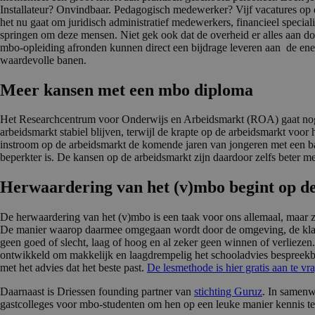
Installateur? Onvindbaar. Pedagogisch medewerker? Vijf vacatures op 
het nu gaat om juridisch administratief medewerkers, financieel specia
springen om deze mensen. Niet gek ook dat de overheid er alles aan do
mbo-opleiding afronden kunnen direct een bijdrage leveren aan de energ
waardevolle banen.
Meer kansen met een mbo diploma
Het Researchcentrum voor Onderwijs en Arbeidsmarkt (ROA) gaat nog e
arbeidsmarkt stabiel blijven, terwijl de krapte op de arbeidsmarkt voor 
instroom op de arbeidsmarkt de komende jaren van jongeren met een bac
beperkter is. De kansen op de arbeidsmarkt zijn daardoor zelfs beter 
Herwaarde­ring van het (v)mbo begint op de
De herwaardering van het (v)mbo is een taak voor ons allemaal, maar z
De manier waarop daarmee omgegaan wordt door de omgeving, de klas en 
geen goed of slecht, laag of hoog en al zeker geen winnen of verliezen
ontwikkeld om makkelijk en laagdrempelig het schooladvies bespreekbaa
met het advies dat het beste past.
De lesmethode is hier gratis aan te vr
Daarnaast is Driessen founding partner van
stichting Guruz
. In samen
gastcolleges voor mbo-studenten om hen op een leuke manier kennis te