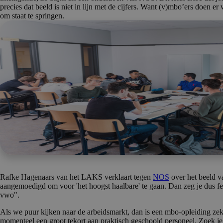
precies dat beeld is niet in lijn met de cijfers. Want (v)mbo’ers doen e
om staat te springen.
Rafke Hagenaars van het LAKS verklaart tegen
NOS
over het beeld v
aangemoedigd om voor 'het hoogst haalbare' te gaan. Dan zeg je dus fe
vwo".
Als we puur kijken naar de arbeidsmarkt, dan is een mbo-opleiding zeke
momenteel een groot tekort aan praktisch geschoold personeel. Zoek j