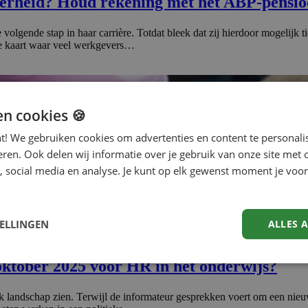
 overheid? Houd rekening met het ABP-pensi
 volgende stap in haar carrière. Totdat bleek dat zij hierdoor mogelijk
 de kaart waar veel werkgevers…
en cookies 🍪
nt! We gebruiken cookies om advertenties en content te personali
eren. Ook delen wij informatie over je gebruik van onze site met 
, social media en analyse. Je kunt op elk gewenst moment je voor
TELLINGEN
ALLES 
 oktober 2025 voor HR in het onderwijs?
k landschap zien. Terwijl de informateur gesprekken voert om een nieuwe