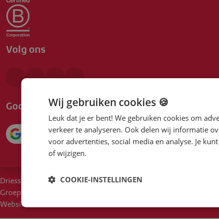
Volg ons
Wij gebruiken cookies 🍪
Google beoordeling
Leuk dat je er bent! We gebruiken cookies om adve
verkeer te analyseren. Ook delen wij informatie ov
4.1
voor advertenties, social media en analyse. Je ku
of wijzigen.
COOKIE-INSTELLINGEN
Driessen
Cookies
Voorwaarden
Duurzaam inkoopbeleid
Groep
Disclaimer
Privacy
Moreel Kompas
Een klacht?
Websites