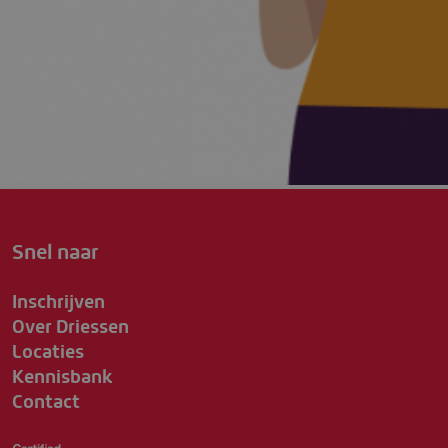
Snel naar
Inschrijven
Over Driessen
Locaties
Kennisbank
Contact