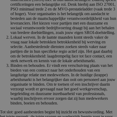
certificeringen een belangrijke rol. Denk hierbij aan ISO 27001,
PSO minimaal trede 2 en de MVO-prestatieladder (vaak trede 3
of hoger). Voor organisaties is het belangrijk om aandacht te
besteden aan de maatschappelijke verantwoordelijkheid van hun
leveranciers. Het kiezen voor partijen met een duurzame en
sociaal verantwoorde bedrijfsvoering draagt bij aan het behalen
van bredere doelstellingen, zoals jouw eigen SROI-doelstelling.
Lokaal werven. In de laatste maanden komt steeds vaker de
vraag naar lokale betrokken betrokkenheid bij werving en
selectie. Aanbestedende diensten zoeken steeds vaker naar
partijen die in hun specifieke regio actief zijn. Het gaat daarbij
om de betrokkenheid: laagdrempelig face tot face contact, een
sterk netwerk en kennis van de lokale arbeidsmarkt.
Binden en behouden. Er vindt een verschuiving plaats van het
bieden van een contract naar het onderhouden van een
langdurige relatie met medewerkers. In de huidige (krappe)
arbeidsmarkt is het belangrijker dan ooit om personeel aan jouw
organisatie te binden. Om te toetsen of een inschrijver daarin
verzorgt wordt er gevraagd naar het goed werkgeverschap,
begeleiding en duurzame inzetbaarheid van professionals,
waarbij inschrijvers ervoor zorgen dat zij hun medewerkers
binden, boeien en behouden.
Tot slot: goed aanbesteden begint bij inzicht en bewustwording. Met
het juiste gesprek, de juiste vragen en wederzijds begrip zorg je voor