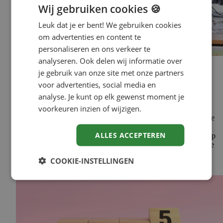
Wij gebruiken cookies 🍪
Leuk dat je er bent! We gebruiken cookies
om advertenties en content te
personaliseren en ons verkeer te
analyseren. Ook delen wij informatie over
Carrière
je gebruik van onze site met onze partners
September is het nieuwe januari: 7
voor advertenties, social media en
goede carrière­voor­ne­mens
analyse. Je kunt op elk gewenst moment je
voorkeuren inzien of wijzigen.
De zomervakantie loopt ten einde. De koffers zijn uitgepakt, de
agenda stroomt weer vol en collega's zijn terug van vakantie.
ALLES ACCEPTEREN
Voor veel mensen voelt september als een nieuw begin. Ook op
carrièregebied. Misschien zelfs meer dan 1 januari. Gebruik die
frisse energie om bewust stil te staan bij jouw…
COOKIE-INSTELLINGEN
Lees meer