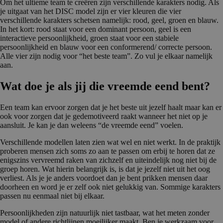
Om het ultieme team te creëren zijn verschillende karakters nodig. Als
je uitgaat van het DISC model zijn er vier kleuren die vier
verschillende karakters schetsen namelijk: rood, geel, groen en blauw.
In het kort: rood staat voor een dominant persoon, geel is een
interactieve persoonlijkheid, groen staat voor een stabiele
persoonlijkheid en blauw voor een conformerend/ correcte persoon.
Alle vier zijn nodig voor “het beste team”. Zo vul je elkaar namelijk
aan.
Wat doe je als jij die vreemde eend bent?
Een team kan ervoor zorgen dat je het beste uit jezelf haalt maar kan er
ook voor zorgen dat je gedemotiveerd raakt wanneer het niet op je
aansluit. Je kan je dan weleens “de vreemde eend” voelen.
Verschillende modellen laten zien wat wel en niet werkt. In de praktijk
proberen mensen zich soms zo aan te passen om erbij te horen dat ze
enigszins vervreemd raken van zichzelf en uiteindelijk nog niet bij de
groep horen. Wat hierin belangrijk is, is dat je jezelf niet uit het oog
verliest. Als je je anders voordoet dan je bent prikken mensen daar
doorheen en word je er zelf ook niet gelukkig van. Sommige karakters
passen nu eenmaal niet bij elkaar.
Persoonlijkheden zijn natuurlijk niet tastbaar, wat het meten zonder
model of andere richtlijnen moeilijker maakt. Ben je werkzaam voor