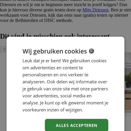
Driessen en wil je om te beginnen meer inzicht in jezelf krijgen? Dan
kun je hiervoor diverse gratis testen doen op
Mijn Driessen
. Ben je niet
werkzaam voor Driessen, kijk dan eens naar (gratis) testen op internet
voor de Belbinrollen of DISC methode.
Dit vind je misschien ook interessant
Wij gebruiken cookies 🍪
Leuk dat je er bent! We gebruiken cookies
om advertenties en content te
personaliseren en ons verkeer te
analyseren. Ook delen wij informatie over
je gebruik van onze site met onze partners
voor advertenties, social media en
analyse. Je kunt op elk gewenst moment je
voorkeuren inzien of wijzigen.
Werkgeluk
ALLES ACCEPTEREN