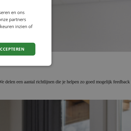
seren en ons
onze partners
keuren inzien of
ACCEPTEREN
delen een aantal richtlijnen die je helpen zo goed mogelijk feedback