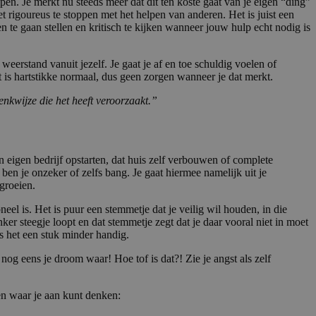
en. Je merkt nu steeds meer dat dit ten koste gaat van je eigen “ding”
iet rigoureus te stoppen met het helpen van anderen. Het is juist een
n te gaan stellen en kritisch te kijken wanneer jouw hulp echt nodig is
weerstand vanuit jezelf. Je gaat je af en toe schuldig voelen of
t is hartstikke normaal, dus geen zorgen wanneer je dat merkt.
nkwijze die het heeft veroorzaakt.”
n eigen bedrijf opstarten, dat huis zelf verbouwen of complete
ben je onzeker of zelfs bang. Je gaat hiermee namelijk uit je
 groeien.
neel is. Het is puur een stemmetje dat je veilig wil houden, in die
ker steegje loopt en dat stemmetje zegt dat je daar vooral niet in moet
 het een stuk minder handig.
 nog eens je droom waar! Hoe tof is dat?! Zie je angst als zelf
en waar je aan kunt denken: