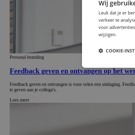
Wij gebruik
Leuk dat je er be
verkeer te analys
voor advertenties
wijzigen.
COOKIE-INS
Personal branding
Feedback geven en ontvangen op het werk
Feedback geven en ontvangen is voor velen een uitdaging. Feedba
te geven aan je collega's.
Lees meer