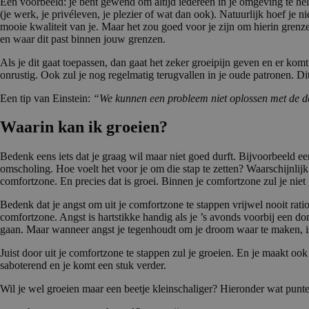
Een voorbeeld: je bent gewend om altijd iedereen in je omgeving te help
(je werk, je privéleven, je plezier of wat dan ook). Natuurlijk hoef je n
mooie kwaliteit van je. Maar het zou goed voor je zijn om hierin grenze
en waar dit past binnen jouw grenzen.
Als je dit gaat toepassen, dan gaat het zeker groeipijn geven en er komt 
onrustig. Ook zul je nog regelmatig terugvallen in je oude patronen. Di
Een tip van Einstein:
“We kunnen een probleem niet oplossen met de de
Waarin kan ik groeien?
Bedenk eens iets dat je graag wil maar niet goed durft. Bijvoorbeeld ee
omscholing. Hoe voelt het voor je om die stap te zetten? Waarschijnlijk 
comfortzone. En precies dat is groei. Binnen je comfortzone zul je niet
Bedenk dat je angst om uit je comfortzone te stappen vrijwel nooit ratio
comfortzone. Angst is hartstikke handig als je ’s avonds voorbij een don
gaan. Maar wanneer angst je tegenhoudt om je droom waar te maken, is
Juist door uit je comfortzone te stappen zul je groeien. En je maakt ook
saboterend en je komt een stuk verder.
Wil je wel groeien maar een beetje kleinschaliger? Hieronder wat punt