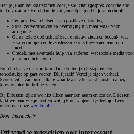
Ben je je aan het klaarstomen voor je sollicitatiegesprek voor die ene
leuke vacature? Houd dan de volgende tips goed in je achterhoofd:
Een positieve mindset = een positieve uitstraling.
Straal zelfvertrouwen en overtuiging uit, maar waak voor
arrogantie.
Ga na iedere opdracht of baan opnieuw zitten en bedenk: wat
voor ervaringen en levenslessen kan ik toevoegen aan mijn
‘merk’.
Ontdek, met eventuele hulp van anderen, wat sociale media voor
je kunnen betekenen.
En mijn laatste tip: voorkom dat je buiten jezelf stapt en een
toneelstukje op gaat voeren. Blijf jezelf. Vertel je eigen verhaal.
Senioriteit is van onschatbare waarde als je het op de juiste manier,
jouw manier, in durft te zetten.
Bij Driessen kijken we niet alleen naar een naam en een cv. Driessen
kijkt we naar wie je bent en wat jij kunt, ongeacht je leeftijd. Lees
meer over onze
werkbeloftes
.
Bron: Intermediair
Dit vind je misschien ook interessant