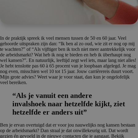
In de praktijk spreek ik veel mensen tussen de 50 en 60 jaar. Veel
gehoorde uitspraken zijn dan: “Ik ben al zo oud, wie zit er nog op mij
te wachten?” of “Als vijftiger ben ik toch niet meer aantrekkelijk voor
de arbeidsmarkt? Wat heb ik nog te bieden en heb ik überhaupt nog
wel kansen?”. En natuurlijk, leeftijd zegt wel iets, maar lang niet alles!
Je hebt tenslotte pas 60 à 65 procent van je loopbaan afgelegd. Je mag
nog even, misschien wel 10 tot 15 jaar. Jouw carrièrereis duurt voort.
Mijn grote advies? Weet waar je voor staat, dan kun je ongelofelijk
veel bereiken.
“Als je vanuit een andere
invalshoek naar hetzelfde kijkt, ziet
hetzelfde er anders uit”
Ben je ervan overtuigd dat er voor jou nauwelijks nog kansen bestaan
op de arbeidsmarkt? Dan straal je dat onwillekeurig uit. Dat wordt
gezien én gevoeld in de nieuwe contacten die je aangaat. Bekijk