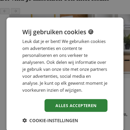
Wij gebruiken cookies 🍪
Leuk dat je er bent! We gebruiken cookies
om advertenties en content te
personaliseren en ons verkeer te
analyseren. Ook delen wij informatie over
je gebruik van onze site met onze partners
voor advertenties, social media en
Werkgeluk
analyse. Je kunt op elk gewenst moment je
voorkeuren inzien of wijzigen.
Op vakantie zonder werkstress? Met
deze 5 tips vertrek je ontspannen
ALLES ACCEPTEREN
Je kijkt er al weken naar uit: vakantie. Even geen vergaderingen,
geen volle agenda en geen Microsoft Teams meldingen op je
COOKIE-INSTELLINGEN
telefoon. Maar vlak voordat je vertrekt, gebeurt er vaak iets
anders. De stress slaat toe. Wat moet nog af? Wie neemt jouw