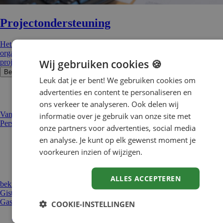
Projecton­der­steu­ning
Het ondersteunen van projectteams met administratieve en
organisatorische taken. Functies kunnen zijn projectassistent,
Wij gebruiken cookies 🍪
projectcoördinator of projectondersteuner.
Bekijk vacatures
Leuk dat je er bent! We gebruiken cookies om
advertenties en content te personaliseren en
Nieuwste vacatures
ons verkeer te analyseren. Ook delen wij
Vandaag geplaatst
informatie over je gebruik van onze site met
Personal assistent gemeente
onze partners voor advertenties, social media
en analyse. Je kunt op elk gewenst moment je
Arnhem
24 uur
voorkeuren inzien of wijzigen.
€ 3.246 tot € 4.556 per maand
Vandaag geplaatst
ALLES ACCEPTEREN
bekijk vacature
Gisteren geplaatst
Gastheer/ gastvrouw Eerste kamer
COOKIE-INSTELLINGEN
Den Haag