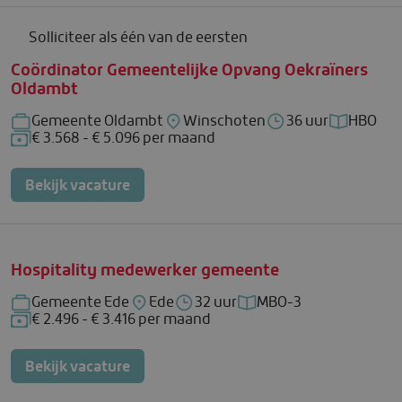
Solliciteer als één van de eersten
Coördinator Gemeentelijke Opvang Oekraïners
Oldambt
Gemeente Oldambt
Winschoten
36 uur
HBO
Bedrijf: Gemeente Oldambt
Locatie: Winschoten
Uren per week: 36 
Functieni
€ 3.568 - € 5.096 per maand
Salaris: € 3.568 - € 5.096 per maand
Bekijk vacature
Hospitality medewerker gemeente
Gemeente Ede
Ede
32 uur
MBO-3
Bedrijf: Gemeente Ede
Locatie: Ede
Uren per week: 32 uur
Functieniveau: MBO-3
€ 2.496 - € 3.416 per maand
Salaris: € 2.496 - € 3.416 per maand
Bekijk vacature