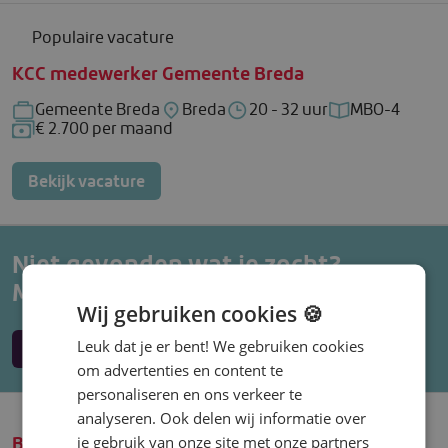
Populaire vacature
KCC medewerker Gemeente Breda
Gemeente Breda
Breda
20 - 32 uur
MBO-4
Bedrijf: Gemeente Breda
Locatie: Breda
Uren per week: 20 - 32 uur
Functieniveau
€ 2.700 per maand
Salaris: € 2.700 per maand
Bekijk vacature
Niet gevonden wat je zocht?
Maak een vacature alert aan.
Wij gebruiken cookies 🍪
Maak een alert
Leuk dat je er bent! We gebruiken cookies
om advertenties en content te
personaliseren en ons verkeer te
analyseren. Ook delen wij informatie over
Beleidsmedewerker Mobiliteit
je gebruik van onze site met onze partners