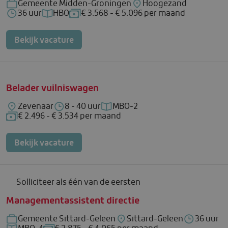
Gemeente Midden-Groningen
Hoogezand
Bedrijf: Gemeente Midden-Groningen
Locatie: Hoogezand
36 uur
HBO
€ 3.568 - € 5.096 per maand
Uren per week: 36 uur
Functieniveau: HBO
Salaris: € 3.568 - € 5.096 per maand
Bekijk vacature
Belader vuilniswagen
Zevenaar
8 - 40 uur
MBO-2
Locatie: Zevenaar
Uren per week: 8 - 40 uur
Functieniveau: MBO-2
€ 2.496 - € 3.534 per maand
Salaris: € 2.496 - € 3.534 per maand
Bekijk vacature
Solliciteer als één van de eersten
Managementassistent directie
Gemeente Sittard-Geleen
Sittard-Geleen
36 uur
Bedrijf: Gemeente Sittard-Geleen
Locatie: Sittard-Geleen
Uren per w