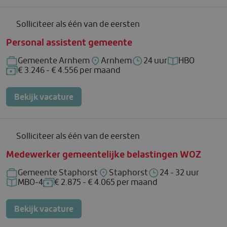
Solliciteer als één van de eersten
Personal assistent gemeente
Gemeente Arnhem
Arnhem
24 uur
HBO
Bedrijf: Gemeente Arnhem
Locatie: Arnhem
Uren per week: 24 uur
Functieniveau
€ 3.246 - € 4.556 per maand
Salaris: € 3.246 - € 4.556 per maand
Bekijk vacature
Solliciteer als één van de eersten
Medewerker gemeentelijke belastingen WOZ
Gemeente Staphorst
Staphorst
24 - 32 uur
Bedrijf: Gemeente Staphorst
Locatie: Staphorst
Uren per week: 24 -
MBO-4
€ 2.875 - € 4.065 per maand
Functieniveau: MBO-4
Salaris: € 2.875 - € 4.065 per maand
Bekijk vacature