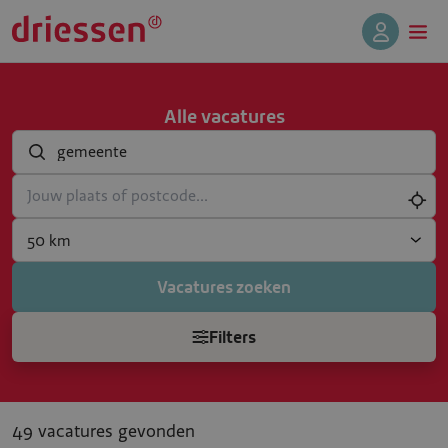
Alle vacatures
Welke baan zoek jij?
Jouw plaats of postcode...
SearchRadius
Vacatures zoeken
Filters
49 vacatures gevonden