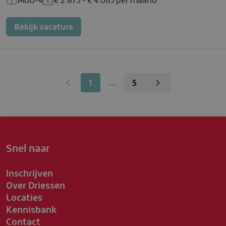
MBO-4
€ 2.875 - € 4.065 per maand
Functieniveau: MBO-4
Salaris: € 2.875 - € 4.065 per maand
Bekijk vacature
1
...
5
Snel naar
Inschrijven
Over Driessen
Locaties
Kennisbank
Contact