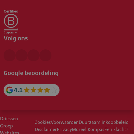
Volg ons
Google beoordeling
4.1
Driessen
Cookies
Voorwaarden
Duurzaam inkoopbeleid
Groep
Disclaimer
Privacy
Moreel Kompas
Een klacht?
Websites