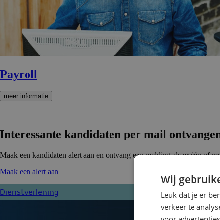
Payroll
meer informatie
Interessante kandidaten per mail ontvange
Maak een kandidaten alert aan en ontvang een melding als er één of mee
Maak een alert aan
Wij gebruik
Dienstverlening
Leuk dat je er be
verkeer te analys
voor advertenties