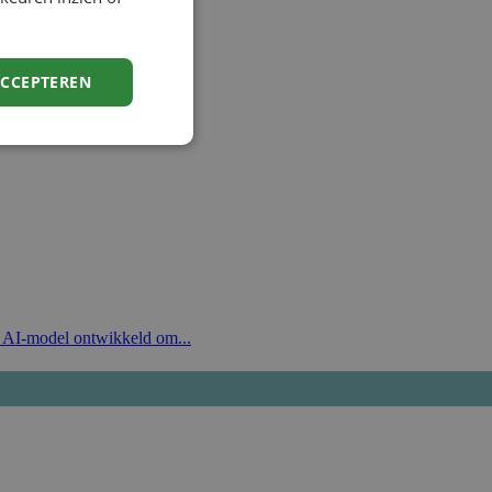
ACCEPTEREN
n AI-model ontwikkeld om...