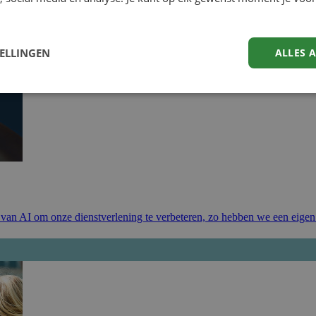
TELLINGEN
ALLES 
k van AI om onze dienstverlening te verbeteren, zo hebben we een eige