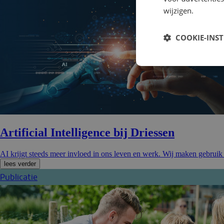
wijzigen.
COOKIE-INS
Artificial Intelligence bij Driessen
AI krijgt steeds meer invloed in ons leven en werk. Wij maken gebrui
lees verder
Publicatie