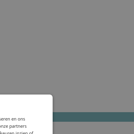
seren en ons
onze partners
keuren inzien of