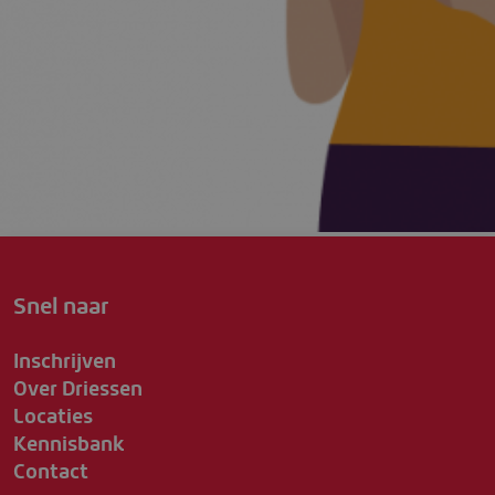
Snel naar
Inschrijven
Over Driessen
Locaties
Kennisbank
Contact