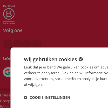
Volg ons
Google beoordeling
Wij gebruiken cookies 🍪
Leuk dat je er bent! We gebruiken cookies om adve
4.1
verkeer te analyseren. Ook delen wij informatie ov
voor advertenties, social media en analyse. Je ku
of wijzigen.
Driessen
COOKIE-INSTELLINGEN
Cookies
Voorwaarden
Duurzaam inkoopbeleid
Groep
Disclaimer
Privacy
Moreel Kompas
Een klacht?
Websites