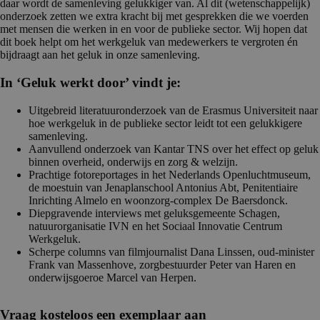
daar wordt de samenleving gelukkiger van. Al dit (wetenschappelijk)
onderzoek zetten we extra kracht bij met gesprekken die we voerden
met mensen die werken in en voor de publieke sector. Wij hopen dat
dit boek helpt om het werkgeluk van medewerkers te vergroten én
bijdraagt aan het geluk in onze samenleving.
In ‘Geluk werkt door’ vindt je:
Uitgebreid literatuuronderzoek van de Erasmus Universiteit naar
hoe werkgeluk in de publieke sector leidt tot een gelukkigere
samenleving.
Aanvullend onderzoek van Kantar TNS over het effect op geluk
binnen overheid, onderwijs en zorg & welzijn.
Prachtige fotoreportages in het Nederlands Openluchtmuseum,
de moestuin van Jenaplanschool Antonius Abt, Penitentiaire
Inrichting Almelo en woonzorg-complex De Baersdonck.
Diepgravende interviews met geluksgemeente Schagen,
natuurorganisatie IVN en het Sociaal Innovatie Centrum
Werkgeluk.
Scherpe columns van filmjournalist Dana Linssen, oud-minister
Frank van Massenhove, zorgbestuurder Peter van Haren en
onderwijsgoeroe Marcel van Herpen.
Contactformulier
Vraag kosteloos een exemplaar aan