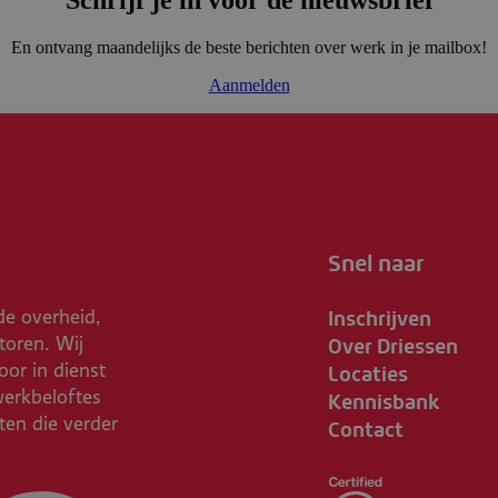
En ontvang maandelijks de beste berichten over werk in je mailbox!
Aanmelden
Snel naar
Inschrijven
de overheid,
Over Driessen
toren. Wij
Locaties
or in dienst
Kennisbank
werkbeloftes
Contact
ften die verder