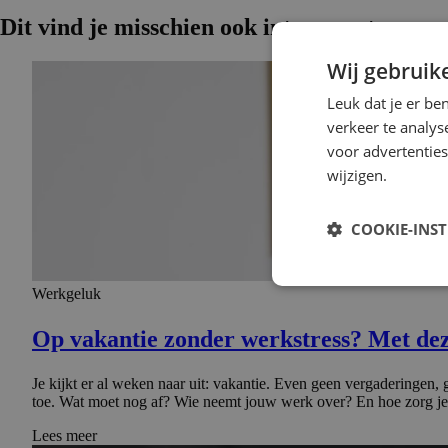
Dit vind je misschien ook interessant
Wij gebruik
Leuk dat je er be
verkeer te analys
voor advertenties
wijzigen.
COOKIE-INS
Werkgeluk
Op vakantie zonder werkstress? Met deze
Je kijkt er al weken naar uit: vakantie. Even geen vergaderingen, 
toe. Wat moet nog af? Wie neemt jouw werk over? En hoe zorg je 
Lees meer