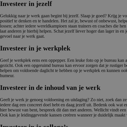
Investeer in jezelf
Gelukkig naar je werk gaan begint bij jezelf. Slaap je goed? Krijg je 
positief te denken en te handelen. Het zal je, bewust of onbewust, helpen
lossen; achter iedere wereldkampioen staan trainers en coaches die hen 
laat anderen je hierbij helpen. Schat jezelf liever hoger dan lager in en j
gevoel naar je werk gaat.
Investeer in je werkplek
Geef je werkplek eens een oppepper. Een leuke foto op je bureau kan 
gezicht. Ook een opgeruimd bureau kan ervoor zorgen dat je rustiger be
helpen om voldoende daglicht te hebben op je werkplek en kunnen ook 
humeur.
Investeer in de inhoud van je werk
Geeft je werk je genoeg voldoening en uitdaging? Zo niet, zoek dan zel
iedere dag een concreet doel hebt en daag jezelf uit. Bedenk ook wat er 
hier bewust van bent, bespreek dit dan met anderen. Wellicht vindt een 
Ook kan je leidinggevende kansen creëren wanneer je duidelijk maakt w
Investeer in je collega’s