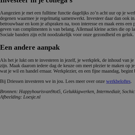
Aangezien je met een fulltime functie dagelijks zo’n acht uur op je werk
degenen waarmee je regelmatig samenwerkt. Investeer daar dan ook in. 
betrouwbaar en kom je afspraken na, toon interesse en maak eens een pr
geven van complimenten is van belang. Allemaal kleine acties die op l
Sociale banden zijn echt noodzakelijk voor onze gezondheid en geluk.
Een andere aanpak
Als het je lukt om te investeren in jezelf, je werkplek, de inhoud van j
zijn. Maak daarom iedere dag de keuze om meet plezier te maken op je
wat je wil en handel ernaar. Werkplezier, en een fijne maandag, begint bi
Bij Driessen investeren we in jou. Lees meer over onze
werkbeloftes
.
Bronnen: Happyhourisvan9tot5, Gelukkigwerken, Intermediair, Sochi
Afbeelding: Loesje.nl