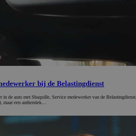
e­de­werker bij de Belasting­dienst
ter in de auto met Shaquille, Service medewerker van de Belastingdiens
ipt, maar een authentiek…