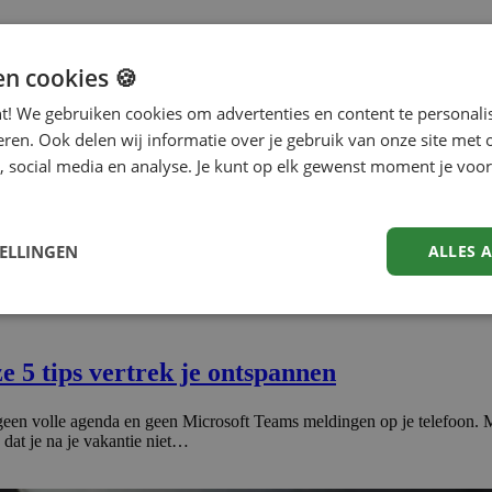
en cookies 🍪
nt! We gebruiken cookies om advertenties en content te personali
eren. Ook delen wij informatie over je gebruik van onze site met 
, social media en analyse. Je kunt op elk gewenst moment je voor
TELLINGEN
ALLES 
 5 tips vertrek je ontspannen
geen volle agenda en geen Microsoft Teams meldingen op je telefoon. Maa
dat je na je vakantie niet…