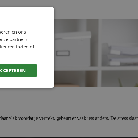
seren en ons
onze partners
keuren inzien of
ACCEPTEREN
r vlak voordat je vertrekt, gebeurt er vaak iets anders. De stress slaat