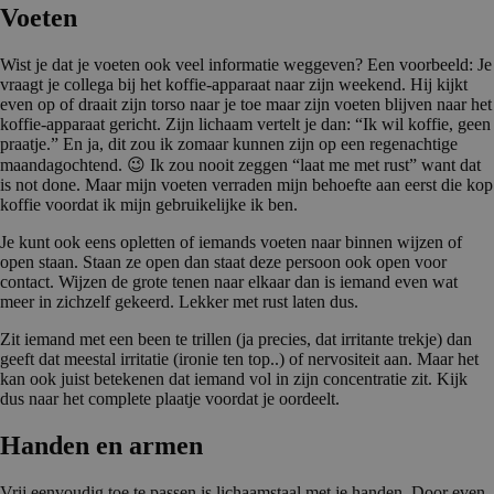
Voeten
Wist je dat je voeten ook veel informatie weggeven? Een voorbeeld: Je
vraagt je collega bij het koffie-apparaat naar zijn weekend. Hij kijkt
even op of draait zijn torso naar je toe maar zijn voeten blijven naar het
koffie-apparaat gericht. Zijn lichaam vertelt je dan: “Ik wil koffie, geen
praatje.” En ja, dit zou ik zomaar kunnen zijn op een regenachtige
maandagochtend. 😉 Ik zou nooit zeggen “laat me met rust” want dat
is not done. Maar mijn voeten verraden mijn behoefte aan eerst die kop
koffie voordat ik mijn gebruikelijke ik ben.
Je kunt ook eens opletten of iemands voeten naar binnen wijzen of
open staan. Staan ze open dan staat deze persoon ook open voor
contact. Wijzen de grote tenen naar elkaar dan is iemand even wat
meer in zichzelf gekeerd. Lekker met rust laten dus.
Zit iemand met een been te trillen (ja precies, dat irritante trekje) dan
geeft dat meestal irritatie (ironie ten top..) of nervositeit aan. Maar het
kan ook juist betekenen dat iemand vol in zijn concentratie zit. Kijk
dus naar het complete plaatje voordat je oordeelt.
Handen en armen
Vrij eenvoudig toe te passen is lichaamstaal met je handen. Door even