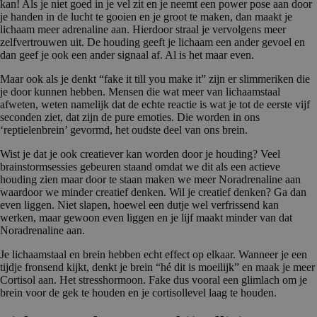
kan! Als je niet goed in je vel zit en je neemt een power pose aan door
je handen in de lucht te gooien en je groot te maken, dan maakt je
lichaam meer adrenaline aan. Hierdoor straal je vervolgens meer
zelfvertrouwen uit. De houding geeft je lichaam een ander gevoel en
dan geef je ook een ander signaal af. Al is het maar even.
Maar ook als je denkt “fake it till you make it” zijn er slimmeriken die
je door kunnen hebben. Mensen die wat meer van lichaamstaal
afweten, weten namelijk dat de echte reactie is wat je tot de eerste vijf
seconden ziet, dat zijn de pure emoties. Die worden in ons
‘reptielenbrein’ gevormd, het oudste deel van ons brein.
Wist je dat je ook creatiever kan worden door je houding? Veel
brainstormsessies gebeuren staand omdat we dit als een actieve
houding zien maar door te staan maken we meer Noradrenaline aan
waardoor we minder creatief denken. Wil je creatief denken? Ga dan
even liggen. Niet slapen, hoewel een dutje wel verfrissend kan
werken, maar gewoon even liggen en je lijf maakt minder van dat
Noradrenaline aan.
Je lichaamstaal en brein hebben echt effect op elkaar. Wanneer je een
tijdje fronsend kijkt, denkt je brein “hé dit is moeilijk” en maak je meer
Cortisol aan. Het stresshormoon. Fake dus vooral een glimlach om je
brein voor de gek te houden en je cortisollevel laag te houden.