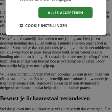
te stellen. Waarschijnlijk gaat hij ook aan zijn nek zitten.
Lichaamstaal is in een gemiddelde situatie 47 procent van het verhaal
ALLES ACCEPTEREN
en taal is 53 procent. Dus als je meer weet over lichaamstaal, dan heb
je het complete plaatje. Inzicht in deze signalen is vooral handig om
COOKIE-INSTELLINGEN
elkaar beter te begrijpen.
Ook jouw eigen lichaamstaal is goed om eens onder de loep te nemen.
Het beïnvloed namelijk hoe anderen met je omgaan. Heb je een
gesloten houding dan zullen collega’s minder snel een praatje met je
maken. Soms wil je dat ook juist niet, je zit bijvoorbeeld net middenin
een klus waarvoor je jouw focus nodig hebt. Maar verder is zo’n
houding niet enorm handig. Het maakt de relatie met je collega’s niet
beter. Ben je er dus van bewust hoe je overkomt op anderen. Door
bewustzijn krijg je er meer grip op.
Wil je een conflict uitpraten met een collega? Ga dan in een hoek van
elkaar staan of zitten. Zo heb je letterlijk meer ruimte dan wanneer je
tegenover elkaar staat. Tegenover elkaar staan kan dwingend en
dreigend overkomen en dat helpt niet om het uit te praten.
Bewust je lichaams­taal veranderen
Stel dat je even niet zo lekker in je vel zit en je wilt dat verbergen. Dat