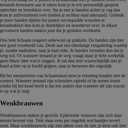
iemands bovenarm aan te raken kom je in een persoonlijk gesprek
oprechter en betrokken over. Sta je met je handen achter je rug dan
kom je zelfverzekerd over (indien je rechtop staat uiteraard). Gebruik
je jouw handen tijdens het praten om bepaalde woorden te
benadrukken dan kom je duidelijker en assertiever over. In elkaar
gevouwen handen maken juist dat je gesloten overkomt.
Ons hele lichaam reageert onbewust op prikkels. De handen zijn hier
een goed voorbeeld van. Denk aan een ellenlange vergadering waarbij
je, zonder nadenken, naar je kuit reikt. Je handen verraden dan dat je
weg wil. Of wanneer iemand je de weg vraagt maar je hebt werkelijk
geen flauw idee wat te zeggen. Je zal dan zeer waarschijnlijk met je
hand achter op je hoofd grijpen, naar je hersenen dus eigenlijk.
Bij het interpreteren van lichaamstaal moet je rekening houden met de
context. Wanneer iemand zijn schouders optrekt of de armen kruist
omdat hij het koud heeft is dat iets anders dan wanneer dit zijn reactie
is op wat je zegt.
Wenkbrauwen
Wenkbrauwen maken je gezicht. Epilerende vrouwen zijn zich daar
enorm bewust van. Trek maar eens per ongeluk wat haartjes teveel
eruit. Maar wenkbrauwen zijn niet alleen voor de sier, je leest ook hier