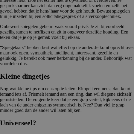
interesse hebt. Doe het echter niet te opvallend of overdreven. Je
gesprekspartner kan zich dan erg ongemakkelijk voelen en zelfs het
gevoel hebben dat je hem/ haar voor de gek houdt. Bewust spiegelen
kun je inzetten bij een sollicitatiegesprek of als verkooptechniek.
Onbewust spiegelen gebeurt vaak vooral privé. Je zit bijvoorbeeld
gezellig samen te netflixen en zit in ongeveer dezelfde houding. Een
teken dat je je op je gemak voelt bij elkaar.
“Spiegelaars” hebben best wat effect op de ander. Je komt oprecht over
maar ook open, sympathiek, intelligent, interessant, gezellig en
gelukkig. Je bereikt ook meer herkenning bij de ander. Behoorlijk wat
voordelen dus.
Kleine dingetjes
Nog wat kleine tips om eens op te letten: Rimpelt een neus, dan keurt
iemand iets af. Friemelt iemand aan een ring, dan wil diegene zichzelf
geruststellen. De volgende keer dat je een grap vertelt, kijk eens of de
lach van de ander enigszins symmetrisch is. Nee? Dan viel je grap
minder goed dan de ander wil laten blijken.
Universeel?