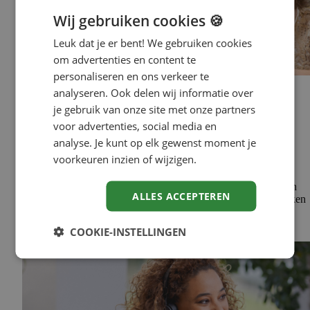
Wij gebruiken cookies 🍪
Leuk dat je er bent! We gebruiken cookies
om advertenties en content te
personaliseren en ons verkeer te
Solliciteren
analyseren. Ook delen wij informatie over
je gebruik van onze site met onze partners
Wat betekent diploma-inflatie voor
voor advertenties, social media en
jouw carrière?
analyse. Je kunt op elk gewenst moment je
voorkeuren inzien of wijzigen.
Diploma-inflatie laat zien dat de arbeidsmarkt verandert.
Opleidingseisen worden hoger, terwijl een diploma niet
automatisch betekent dat iemand ook beter geschikt is voor een
ALLES ACCEPTEREN
functie. Voor jou kan dat een aanleiding zijn om kritisch te kijken
naar je eigen positie. Hoe ontwikkelt jouw vakgebied…
COOKIE-INSTELLINGEN
Lees meer