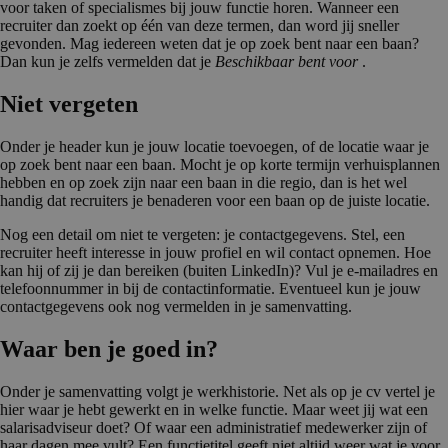
voor taken of specialismes bij jouw functie horen. Wanneer een
recruiter dan zoekt op één van deze termen, dan word jij sneller
gevonden. Mag iedereen weten dat je op zoek bent naar een baan?
Dan kun je zelfs vermelden dat je
Beschikbaar bent voor
.
Niet vergeten
Onder je header kun je jouw locatie toevoegen, of de locatie waar je
op zoek bent naar een baan. Mocht je op korte termijn verhuisplannen
hebben en op zoek zijn naar een baan in die regio, dan is het wel
handig dat recruiters je benaderen voor een baan op de juiste locatie.
Nog een detail om niet te vergeten: je contactgegevens. Stel, een
recruiter heeft interesse in jouw profiel en wil contact opnemen. Hoe
kan hij of zij je dan bereiken (buiten LinkedIn)? Vul je e-mailadres en
telefoonnummer in bij de contactinformatie. Eventueel kun je jouw
contactgegevens ook nog vermelden in je samenvatting.
Waar ben je goed in?
Onder je samenvatting volgt je werkhistorie. Net als op je cv vertel je
hier waar je hebt gewerkt en in welke functie. Maar weet jij wat een
salarisadviseur doet? Of waar een administratief medewerker zijn of
haar dagen mee vult? Een functietitel geeft niet altijd weer wat je voor