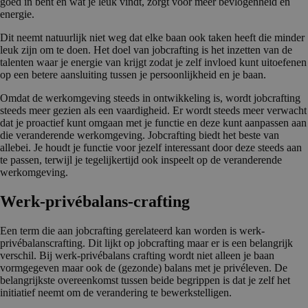
goed in bent en wat je leuk vindt, zorgt voor meer bevlogenheid en
energie.
Dit neemt natuurlijk niet weg dat elke baan ook taken heeft die minder
leuk zijn om te doen. Het doel van jobcrafting is het inzetten van de
talenten waar je energie van krijgt zodat je zelf invloed kunt uitoefenen
op een betere aansluiting tussen je persoonlijkheid en je baan.
Omdat de werkomgeving steeds in ontwikkeling is, wordt jobcrafting
steeds meer gezien als een vaardigheid. Er wordt steeds meer verwacht
dat je proactief kunt omgaan met je functie en deze kunt aanpassen aan
die veranderende werkomgeving. Jobcrafting biedt het beste van
allebei. Je houdt je functie voor jezelf interessant door deze steeds aan
te passen, terwijl je tegelijkertijd ook inspeelt op de veranderende
werkomgeving.
Werk-privébalans-crafting
Een term die aan jobcrafting gerelateerd kan worden is werk-
privébalanscrafting. Dit lijkt op jobcrafting maar er is een belangrijk
verschil. Bij werk-privébalans crafting wordt niet alleen je baan
vormgegeven maar ook de (gezonde) balans met je privéleven. De
belangrijkste overeenkomst tussen beide begrippen is dat je zelf het
initiatief neemt om de verandering te bewerkstelligen.