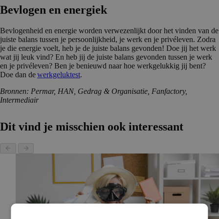
Bevlogen en energiek
Bevlogenheid en energie worden verwezenlijkt door het vinden van de
juiste balans tussen je persoonlijkheid, je werk en je privéleven. Zodra
je die energie voelt, heb je de juiste balans gevonden! Doe jij het werk
wat jij leuk vind? En heb jij de juiste balans gevonden tussen je werk
en je privéleven? Ben je benieuwd naar hoe werkgelukkig jij bent?
Doe dan de
werkgeluktest
.
Bronnen: Permar, HAN, Gedrag & Organisatie, Fanfactory,
Intermediair
Dit vind je misschien ook interessant