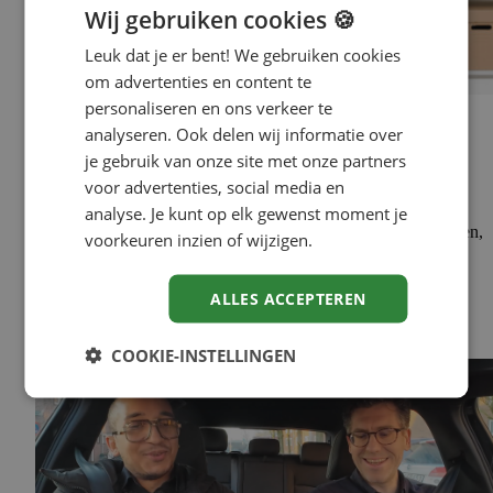
Wij gebruiken cookies 🍪
Leuk dat je er bent! We gebruiken cookies
om advertenties en content te
personaliseren en ons verkeer te
Werkgeluk
analyseren. Ook delen wij informatie over
Op vakantie zonder werkstress? Met
je gebruik van onze site met onze partners
deze 5 tips vertrek je ontspannen
voor advertenties, social media en
analyse. Je kunt op elk gewenst moment je
Je kijkt er al weken naar uit: vakantie. Even geen vergaderingen,
voorkeuren inzien of wijzigen.
geen volle agenda en geen Microsoft Teams meldingen op je
telefoon. Maar vlak voordat je vertrekt, gebeurt er vaak iets
anders. De stress slaat toe. Wat moet nog af? Wie neemt jouw
ALLES ACCEPTEREN
werk over? En hoe zorg je dat je na je vakantie niet…
Lees meer
COOKIE-INSTELLINGEN