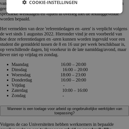
COOKIE-INSTELLINGEN
van wanneer de student beschikbaar is voor werk, en hieruit kunnen
geen strikte verplichtingen worden afgeleid. In de praktijk zullen de
specifieke werkdagen en -tijden in overleg met de leidinggevende
worden bepaald.
Het vermelden van deze 'referentiedagen en -uren' is verplicht volgens
de wet sinds 1 augustus 2022. Hieronder vind je een voorbeeld van
hoe deze referentiedagen en -uren kunnen worden ingevuld voor een
student die gemiddeld tussen de 8 en 16 uur per week beschikbaar is,
op verschillende dagen, bij voorkeur in de late namiddag/avond, maar
liever niet op vrijdag en zondag.
Maandag 16:00 – 20:00
Dinsdag 16:00 – 20:00
Woensdag 18:00 – 23:00
Donderdag 16:00 – 20:00
Vrijdag -
Zaterdag 10:00 – 16:00
Zondag -
Wanneer is een toelage voor arbeid op ongebruikelijke werktijden van
toepassing?
Volgens de cao Universiteiten hebben werknemers in bepaalde