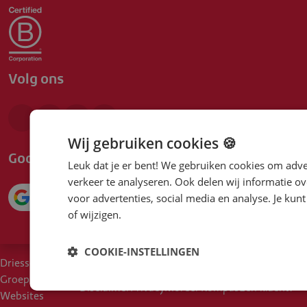
Volg ons
Wij gebruiken cookies 🍪
Google beoordeling
Leuk dat je er bent! We gebruiken cookies om adve
verkeer te analyseren. Ook delen wij informatie ov
4.1
voor advertenties, social media en analyse. Je ku
of wijzigen.
COOKIE-INSTELLINGEN
Driessen
Cookies
Voorwaarden
Duurzaam inkoopbeleid
Groep
Disclaimer
Privacy
Moreel Kompas
Een klacht?
Websites