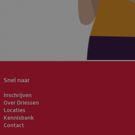
Snel naar
Inschrijven
Over Driessen
Locaties
Kennisbank
Contact