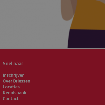
Snel naar
Inschrijven
Over Driessen
Locaties
Kennisbank
Contact