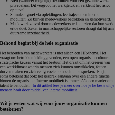
Bied (wanneer mogelijk) flexibiliteit voor een gezonde werk-
privébalans. Dit vergroot het werkgeluk en verkleint het risico
op uitval.
Stimuleer groei via opleidingen, leertrajecten en interne
mobiliteit. Zo blijven medewerkers betrokken en gemotiveerd.
Maak werk zinvol door medewerkers te laten zien dat hun werk
ertoe doet. Zeker in maatschappelijke sectoren draagt dat bij aan
duurzame inzetbaarheid.
Behoud begint bij de hele organisatie
Het behouden van medewerkers is niet alleen een HR-thema. Het
vraagt om betrokken leidinggevenden, een open organisatiecultuur en
strategische keuzes vanuit het bestuur. Het draait om het creëren van
een werkklimaat waarin mensen zich kunnen ontwikkelen, fouten
durven maken en zich veilig voelen om zich uit te spreken. En ja,
soms betekent dat ook: het gesprek aangaan over een andere functie
binnen de organisatie. Interne mobiliteit is immers óók een manier om
talent te behouden.
In dit artikel lees je meer over hoe je he beste uit je
mensen haalt door middel van interne mobiliteit.
Wil je weten wat wij voor jouw organisatie kunnen
betekenen?