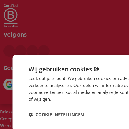
Volg ons
Google beoordeling
Wij gebruiken cookies 🍪
Leuk dat je er bent! We gebruiken cookies om adve
4.1
verkeer te analyseren. Ook delen wij informatie ov
voor advertenties, social media en analyse. Je ku
of wijzigen.
Driessen
COOKIE-INSTELLINGEN
Cookies
Voorwaarden
Duurzaam inkoopbeleid
Groep
Disclaimer
Privacy
Moreel Kompas
Een klacht?
Websites