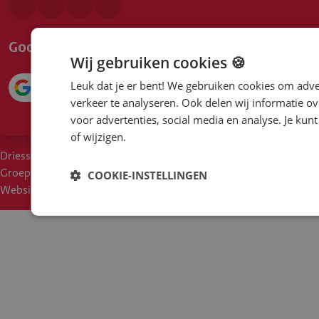
Google beoordeling
Wij gebruiken cookies 🍪
Leuk dat je er bent! We gebruiken cookies om adve
4.1
verkeer te analyseren. Ook delen wij informatie ov
voor advertenties, social media en analyse. Je ku
of wijzigen.
Driessen
Cookies
Voorwaarden
Duurzaam inkoopbeleid
Groep
COOKIE-INSTELLINGEN
Disclaimer
Privacy
Moreel Kompas
Een klacht?
Websites