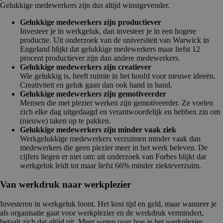
Gelukkige medewerkers zijn dus altijd winstgevender.
Gelukkige medewerkers zijn productiever
Investeer je in werkgeluk, dan investeer je in een hogere
productie. Uit onderzoek van de universiteit van Warwick in
Engeland blijkt dat gelukkige medewerkers maar liefst 12
procent productiever zijn dan andere medewerkers.
Gelukkige medewerkers zijn creatiever
Wie gelukkig is, heeft ruimte in het hoofd voor nieuwe ideeën.
Creativiteit en geluk gaan dan ook hand in hand.
Gelukkige medewerkers zijn gemotiveerder
Mensen die met plezier werken zijn gemotiveerder. Ze voelen
zich elke dag uitgedaagd en verantwoordelijk en hebben zin om
(nieuwe) taken op te pakken.
Gelukkige medewerkers zijn minder vaak ziek
Werkgelukkige medewerkers verzuimen minder vaak dan
medewerkers die geen plezier meer in het werk beleven. De
cijfers liegen er niet om: uit onderzoek van Forbes blijkt dat
werkgeluk leidt tot maar liefst 66% minder ziekteverzuim.
Van werkdruk naar werkplezier
Investeren in werkgeluk loont. Het kost tijd en geld, maar wanneer je
als organisatie gaat voor werkplezier en de werkdruk vermindert,
betaalt zich dat altijd uit. Meer weten over hoe je het werkplezier