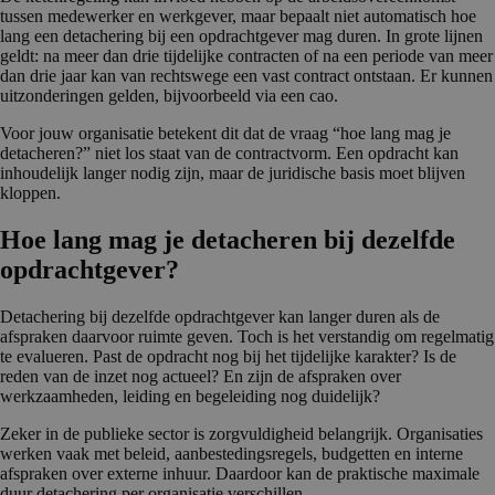
tussen medewerker en werkgever, maar bepaalt niet automatisch hoe
lang een detachering bij een opdrachtgever mag duren. In grote lijnen
geldt: na meer dan drie tijdelijke contracten of na een periode van meer
dan drie jaar kan van rechtswege een vast contract ontstaan. Er kunnen
uitzonderingen gelden, bijvoorbeeld via een cao.
Voor jouw organisatie betekent dit dat de vraag “hoe lang mag je
detacheren?” niet los staat van de contractvorm. Een opdracht kan
inhoudelijk langer nodig zijn, maar de juridische basis moet blijven
kloppen.
Hoe lang mag je detacheren bij dezelfde
opdracht­gever?
Detachering bij dezelfde opdrachtgever kan langer duren als de
afspraken daarvoor ruimte geven. Toch is het verstandig om regelmatig
te evalueren. Past de opdracht nog bij het tijdelijke karakter? Is de
reden van de inzet nog actueel? En zijn de afspraken over
werkzaamheden, leiding en begeleiding nog duidelijk?
Zeker in de publieke sector is zorgvuldigheid belangrijk. Organisaties
werken vaak met beleid, aanbestedingsregels, budgetten en interne
afspraken over externe inhuur. Daardoor kan de praktische maximale
duur detachering per organisatie verschillen.