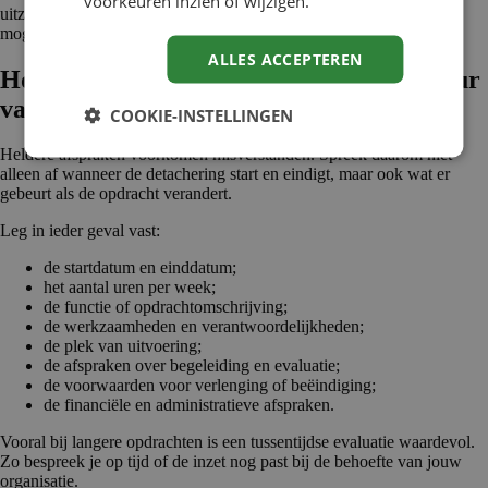
voorkeuren inzien of wijzigen.
uitzenden beter aansluiten.
Lees hier meer over de verschillen
en
mogelijkheden van flexibel personeel binnen jouw organisatie.
ALLES ACCEPTEREN
Hoe maak je goede afspraken over de duur
van detachering?
COOKIE-INSTELLINGEN
Heldere afspraken voorkomen misverstanden. Spreek daarom niet
alleen af wanneer de detachering start en eindigt, maar ook wat er
gebeurt als de opdracht verandert.
Leg in ieder geval vast:
de startdatum en einddatum;
het aantal uren per week;
de functie of opdrachtomschrijving;
de werkzaamheden en verantwoordelijkheden;
de plek van uitvoering;
de afspraken over begeleiding en evaluatie;
de voorwaarden voor verlenging of beëindiging;
de financiële en administratieve afspraken.
Vooral bij langere opdrachten is een tussentijdse evaluatie waardevol.
Zo bespreek je op tijd of de inzet nog past bij de behoefte van jouw
organisatie.