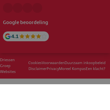
Google beoordeling
4.1
Driessen
Cookies
Voorwaarden
Duurzaam inkoopbeleid
Groep
Disclaimer
Privacy
Moreel Kompas
Een klacht?
Websites