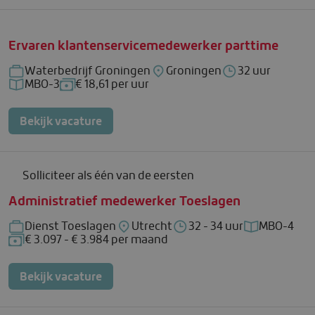
Ervaren klantenservicemedewerker parttime
Waterbedrijf Groningen
Groningen
32 uur
Bedrijf: Waterbedrijf Groningen
Locatie: Groningen
Uren per week: 3
MBO-3
€ 18,61 per uur
Functieniveau: MBO-3
Salaris: € 18,61 per uur
Bekijk vacature
Solliciteer als één van de eersten
Administratief medewerker Toeslagen
Dienst Toeslagen
Utrecht
32 - 34 uur
MBO-4
Bedrijf: Dienst Toeslagen
Locatie: Utrecht
Uren per week: 32 - 34 uu
Functienive
€ 3.097 - € 3.984 per maand
Salaris: € 3.097 - € 3.984 per maand
Bekijk vacature