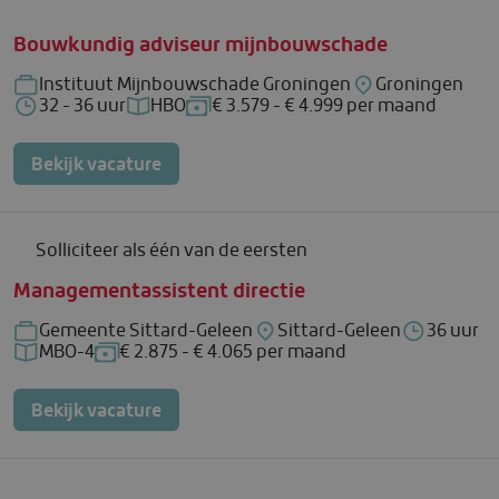
Bouwkundig adviseur mijnbouwschade
Instituut Mijnbouwschade Groningen
Groningen
Bedrijf: Instituut Mijnbouwschade Groningen
Locatie: Groning
32 - 36 uur
HBO
€ 3.579 - € 4.999 per maand
Uren per week: 32 - 36 uur
Functieniveau: HBO
Salaris: € 3.579 - € 4.999 per maan
Bekijk vacature
Solliciteer als één van de eersten
Managementassistent directie
Gemeente Sittard-Geleen
Sittard-Geleen
36 uur
Bedrijf: Gemeente Sittard-Geleen
Locatie: Sittard-Geleen
Uren per w
MBO-4
€ 2.875 - € 4.065 per maand
Functieniveau: MBO-4
Salaris: € 2.875 - € 4.065 per maand
Bekijk vacature