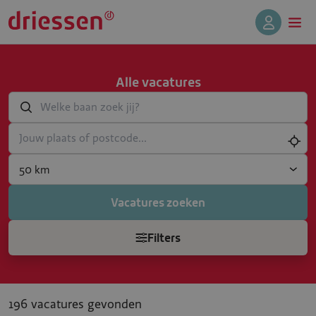
Alle vacatures
Welke baan zoek jij?
Jouw plaats of postcode...
SearchRadius
Vacatures zoeken
Filters
196 vacatures gevonden