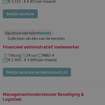
€ 3.333 - € 4.457 per maand
Salaris: € 3.333 - € 4.457 per maand
Bekijk vacature
Vacature van
Vacature van Talentscoutz
Solliciteer als één van de eersten
Financieel administratief medewerker
Tilburg
24 uur
MBO-4
Locatie: Tilburg
Uren per week: 24 uur
Functieniveau: MBO-4
€ 2.900 - € 3.600 per maand
Salaris: € 2.900 - € 3.600 per maand
Bekijk vacature op talentscoutz.nl
Managementondersteuner Beveiliging &
Logistiek