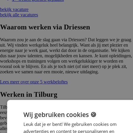
bekijk vacature
bekijk alle vacatures
Waarom werken via Driessen
Waarom zou je aan de slag gaan via Driessen? Dat leggen we je graag
uit. Wij vinden werkgeluk heel belangrijk. Want als jij met plezier en
energie naar je werk gaat, werkt dat door in de organisatie. We kijken
dus naar jouw talenten, mogelijkheden en kansen. Je kunt opleidingen,
workshops en trainingen volgen om werkgelukkiger te worden en
vooral ook te blijven. En als je toch niet (of niet meer) op je plek zit,
zoeken we samen naar een mooie, nieuwe uitdaging.
Lees meer over onze 5 werkbeloftes
Werken in Tilburg
Tilburg is groot geworden door de textielfabrieken die zich eind 19e
eeuw in de stad vestigden. Meer dan driekwart van de wolindustrie
Wij gebruiken cookies 🍪
bevond zich daar toen. De herenhuizen die in die tijd werden
gebouwd, zijn nog steeds in de binnenstad te vinden. Maar daar staan
Leuk dat je er bent! We gebruiken cookies om
allerlei nieuwe gebouwen, culturele hotspots en onderwijsinstellingen
advertenties en content te personaliseren en