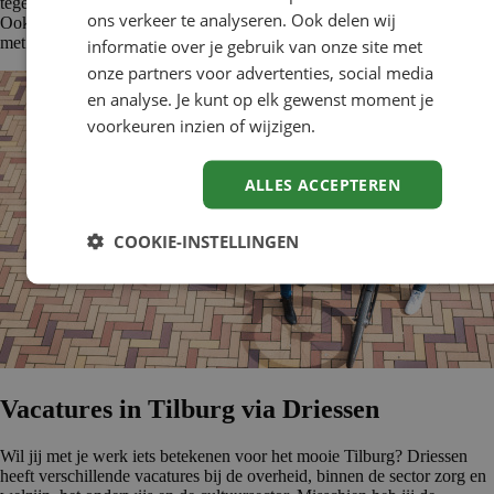
tegenover. Tilburg staat dan ook bekend als dynamische studentenstad.
ons verkeer te analyseren. Ook delen wij
Ook is het een belangrijke economische regio, vooral als transportstad
met 10 grote industrieterreinen.
informatie over je gebruik van onze site met
onze partners voor advertenties, social media
en analyse. Je kunt op elk gewenst moment je
voorkeuren inzien of wijzigen.
ALLES ACCEPTEREN
COOKIE-INSTELLINGEN
Vacatures in Tilburg via Driessen
Wil jij met je werk iets betekenen voor het mooie Tilburg? Driessen
heeft verschillende vacatures bij de overheid, binnen de sector zorg en