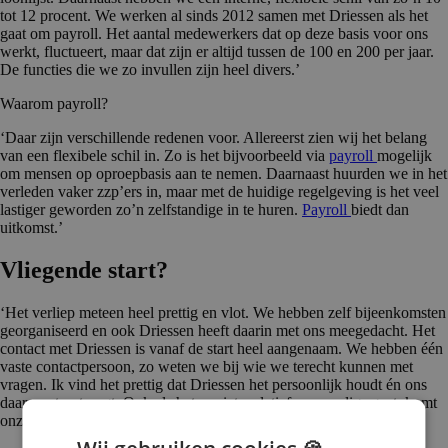
tot 12 procent. We werken al sinds 2012 samen met Driessen als het
gaat om payroll. Het aantal medewerkers dat op deze basis voor ons
werkt, fluctueert, maar dat zijn er altijd tussen de 100 en 200 per jaar.
De functies die we zo invullen zijn heel divers.’
Waarom payroll?
‘Daar zijn verschillende redenen voor. Allereerst zien wij het belang
van een flexibele schil in. Zo is het bijvoorbeeld via
payroll
mogelijk
om mensen op oproepbasis aan te nemen. Daarnaast huurden we in het
verleden vaker zzp’ers in, maar met de huidige regelgeving is het veel
lastiger geworden zo’n zelfstandige in te huren.
Payroll
biedt dan
uitkomst.’
Vliegende start?
‘Het verliep meteen heel prettig en vlot. We hebben zelf bijeenkomsten
georganiseerd en ook Driessen heeft daarin met ons meegedacht. Het
contact met Driessen is vanaf de start heel aangenaam. We hebben één
vaste contactpersoon, zo weten we bij wie we terecht kunnen met
vragen. Ik vind het prettig dat Driessen het persoonlijk houdt én ons
daarnaast ontzorgt. Ook als het om iets relatief eenvoudigs gaat, komt
onze contactpersoon ‘gewoon’ naar ons toe.’