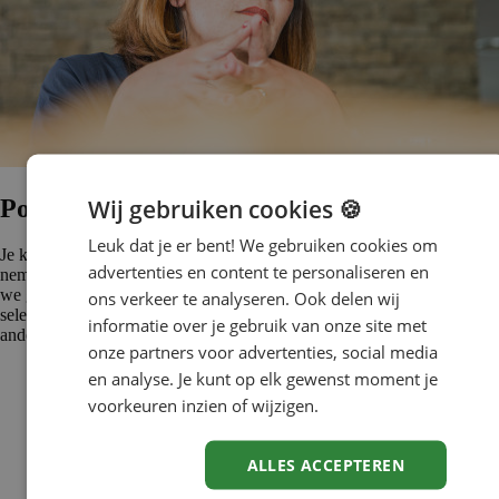
Wij gebruiken cookies 🍪
Poolbeheer en werving & selectie
Leuk dat je er bent! We gebruiken cookies om
Je kunt er ook voor kiezen om medewerkers direct zelf in dienst te
advertenties en content te personaliseren en
nemen. Driessen verzorgt de werving en selectie. Daarbij betrekken
we graag een HRM-/lijnmedewerker van jouw organisatie bij het
ons verkeer te analyseren. Ook delen wij
selectieproces. Onze werving- en selectieactiviteiten omvatten onder
informatie over je gebruik van onze site met
andere:
onze partners voor advertenties, social media
Werving van leerkrachten via ons uitgebreide netwerk en diverse
en analyse. Je kunt op elk gewenst moment je
kanalen
voorkeuren inzien of wijzigen.
Grondige screening op bevoegdheid, bekwaamheid, flexibiliteit,
inzetbaarheid en werkervaring.
Selectiegesprekken door ervaren recruiters van Driessen.
ALLES ACCEPTEREN
Mogelijkheid tot het organiseren van selectie-evenementen of
speeddate-sessies op locatie voor meerdere kandidaten.