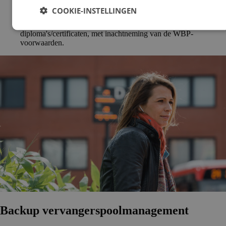
Benaderen van referenties.
COOKIE-INSTELLINGEN
Verzamelen van benodigde documenten voor
aanstelling/arbeidsovereenkomst, zoals cv en
diploma's/certificaten, met inachtneming van de WBP-
voorwaarden.
Backup vervanger­s­pool­ma­na­ge­ment