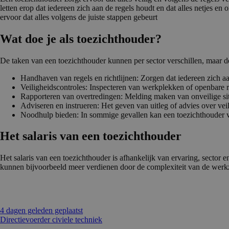
letten erop dat iedereen zich aan de regels houdt en dat alles netjes 
ervoor dat alles volgens de juiste stappen gebeurt
Wat doe je als toezicht­houder?
De taken van een toezichthouder kunnen per sector verschillen, maar 
Handhaven van regels en richtlijnen: Zorgen dat iedereen zich aa
Veiligheidscontroles: Inspecteren van werkplekken of openbare ru
Rapporteren van overtredingen: Melding maken van onveilige si
Adviseren en instrueren: Het geven van uitleg of advies over ve
Noodhulp bieden: In sommige gevallen kan een toezichthouder ve
Het salaris van een toezicht­houder
Het salaris van een toezichthouder is afhankelijk van ervaring, sector
kunnen bijvoorbeeld meer verdienen door de complexiteit van de werkzaa
4 dagen geleden geplaatst
Directievoerder civiele techniek