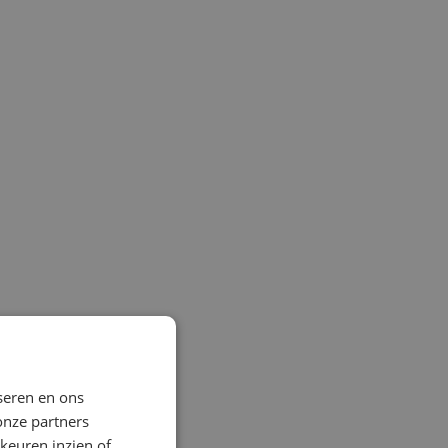
seren en ons
onze partners
keuren inzien of