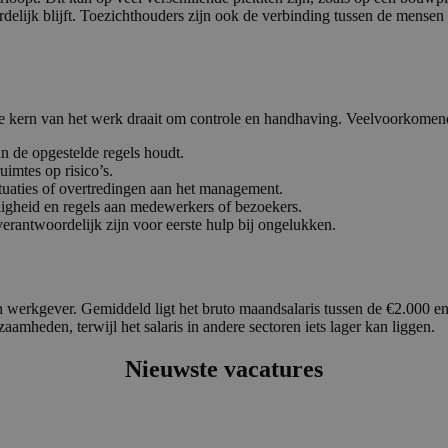
en ordelijk blijft. Toezichthouders zijn ook de verbinding tussen de me
de kern van het werk draait om controle en handhaving. Veelvoorkomen
n de opgestelde regels houdt.
imtes op risico’s.
tuaties of overtredingen aan het management.
iligheid en regels aan medewerkers of bezoekers.
rantwoordelijk zijn voor eerste hulp bij ongelukken.
 en werkgever. Gemiddeld ligt het bruto maandsalaris tussen de €2.000 e
mheden, terwijl het salaris in andere sectoren iets lager kan liggen.
Nieuwste vacatures