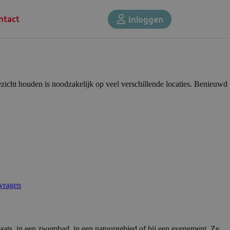
ntact
Inloggen
ezicht houden is noodzakelijk op veel verschillende locaties. Benieuwd
 vragen
plaats, in een zwembad, in een natuurgebied of bij een evenement. Ze