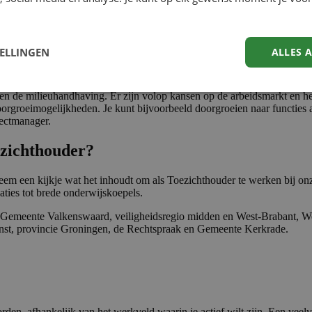
nier uit.
TELLINGEN
ALLES 
lijk­heden als toezicht­houder
 en de milieuhandhaving. Er zijn volop kansen op de arbeidsmarkt en he
 doorgroeimogelijkheden. Je kunt bijvoorbeeld doorgroeien naar functies
jectmanager.
ezicht­houder?
 Neem een kijkje wat het inhoudt om als Toezichthouder te werken bij o
aties tot brede onderwijskoepels.
n: Gemeente Valkenswaard, veiligheidsregio midden en West-Brabant, W
st, provincie Groningen, de Rechtspraak en Gemeente Kerkrade.
worden, afhankelijk van het werkveld waarin je actief wilt zijn. Een 