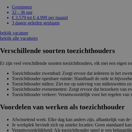
Groningen
32 - 36 uur
€ 3.579 tot € 4.999 per maand
3 dagen geleden geplaatst
bekijk vacature
bekijk alle vacatures
Verschil­lende soorten toezicht­hou­ders
Er zijn veel verschillende soorten toezichthouders, elk met een eigen e
Toezichthouder zwembad: Zorgt ervoor dat iedereen in het zwemba
Toezichthouder openbare ruimte: Handhaaft de orde in bijvoorbe
Toezichthouder milieu: Ziet toe op naleving van milieuwetten en r
Toezichthouder evenementen: Zorgt ervoor dat bezoekers van ev
Toezichthouder verkeer: Verantwoordelijk voor het regelen van 
Voordelen van werken als toezicht­houder
Afwisselend werk: Elke dag kan anders zijn, afhankelijk van de l
Je werkplek bevindt zich op unieke locaties: Geen standaard 
Verantwoordelijkheid: Als toezichthouder speel je een belangrij