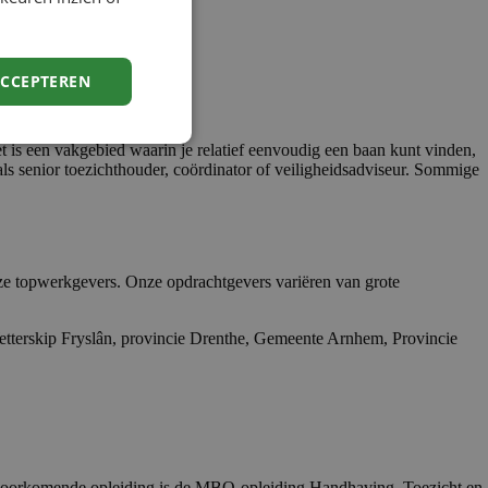
ACCEPTEREN
t is een vakgebied waarin je relatief eenvoudig een baan kunt vinden,
 als senior toezichthouder, coördinator of veiligheidsadviseur. Sommige
nze topwerkgevers. Onze opdrachtgevers variëren van grote
etterskip Fryslân, provincie Drenthe, Gemeente Arnhem, Provincie
veelvoorkomende opleiding is de MBO-opleiding Handhaving, Toezicht en