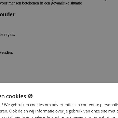
s voor mensen betekenen in een gevaarlijke situatie
houder
de regels.
evenden.
 tonen voor hun standpunten.
en cookies 🍪
nt! We gebruiken cookies om advertenties en content te personali
eren. Ook delen wij informatie over je gebruik van onze site met 
, social media en analyse. Je kunt op elk gewenst moment je voor