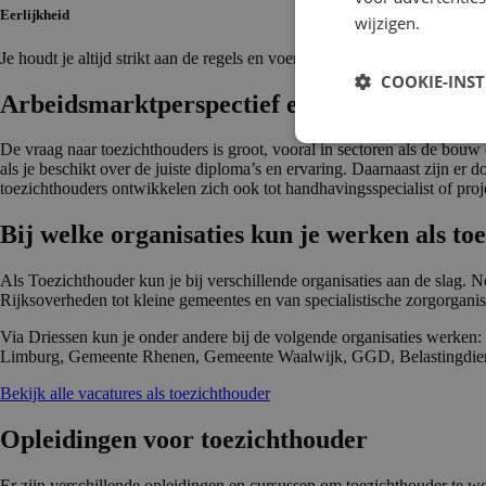
Eerlijkheid
wijzigen.
Je houdt je altijd strikt aan de regels en voert je werk op een eerlijke ma
COOKIE-INS
Arbeidsmarkt­per­spec­tief en doorgroei­mo­ge­
De vraag naar toezichthouders is groot, vooral in sectoren als de bouw
als je beschikt over de juiste diploma’s en ervaring. Daarnaast zijn er
toezichthouders ontwikkelen zich ook tot handhavingsspecialist of pro
Bij welke organisa­ties kun je werken als to
Als Toezichthouder kun je bij verschillende organisaties aan de slag.
Rijksoverheden tot kleine gemeentes en van specialistische zorgorganis
Via Driessen kun je onder andere bij de volgende organisaties werke
Limburg, Gemeente Rhenen, Gemeente Waalwijk, GGD, Belastingdien
Bekijk alle vacatures als toezichthouder
Opleidingen voor toezicht­houder
Er zijn verschillende opleidingen en cursussen om toezichthouder te 