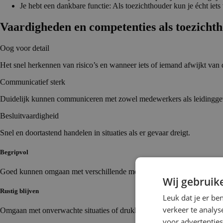
Je hebt een dankbare functie: Als toezichthouder kun je écht iet
Vaardigheden en competen­ties als toezicht­
Oog voor detail
Het snel herkennen van risico’s en wanneer iets of iemand afwijkt van 
Communicatief sterk
Duidelijk kunnen communiceren met zowel medewerkers als leidingg
Besluitvaardigheid
Snel en doortastend handelen in situaties als er gevaar dreigt.
Begripvol
Goed kunnen omgaan met verschillende mensen en situaties, en begrip
Wij gebruik
Rustig blijven
Leuk dat je er be
verkeer te analys
Omgaan met onverwachte situaties of drukke momenten.
voor advertenties