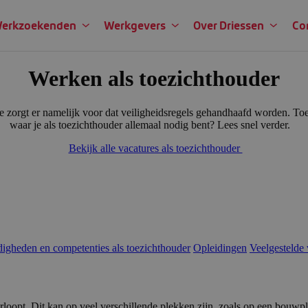
erkzoekenden
Werkgevers
Over Driessen
Co
Werken als toezicht­houder
Je zorgt er namelijk voor dat veiligheidsregels gehandhaafd worden. To
waar je als toezichthouder allemaal nodig bent? Lees snel verder.
Bekijk alle vacatures als toezichthouder
igheden en competenties als toezichthouder
Opleidingen
Veelgestelde
verloopt. Dit kan op veel verschillende plekken zijn, zoals op een bouw