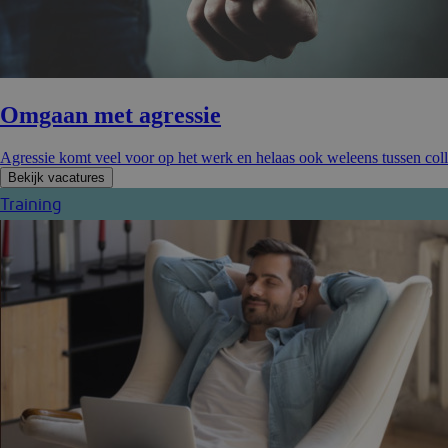
Omgaan met agressie
Agressie komt veel voor op het werk en helaas ook weleens tussen coll
Bekijk vacatures
Training