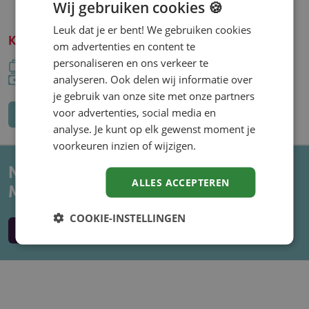
Wij gebruiken cookies 🍪
Solliciteer als één van de eersten
Leuk dat je er bent! We gebruiken cookies
Klantenservice medewerker Vitens
om advertenties en content te
Vitens
Arnhem
32 - 40 uur
MBO-2
personaliseren en ons verkeer te
Bedrijf: Vitens
Locatie: Arnhem
Uren per week: 32 - 40 uur
Functieniveau: MBO-2
€ 17,99 per uur
analyseren. Ook delen wij informatie over
Salaris: € 17,99 per uur
je gebruik van onze site met onze partners
Bekijk vacature
voor advertenties, social media en
analyse. Je kunt op elk gewenst moment je
voorkeuren inzien of wijzigen.
Niet gevonden wat je zocht?
Maak een vacature alert aan.
ALLES ACCEPTEREN
COOKIE-INSTELLINGEN
Maak een alert