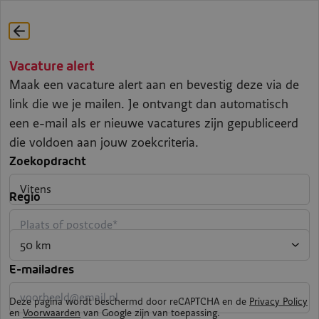
Vacature alert
Alle vacatures
Maak een vacature alert aan en bevestig deze via de
Welke baan zoek jij?
link die we je mailen. Je ontvangt dan automatisch
een e-mail als er nieuwe vacatures zijn gepubliceerd
Jouw plaats of postcode...
die voldoen aan jouw zoekcriteria.
Zoekopdracht
SearchRadius
Regio
Vacatures zoeken
Filters
E-mailadres
Deze pagina wordt beschermd door reCAPTCHA en de
Privacy Policy
3 vacatures gevonden
en
Voorwaarden
van Google zijn van toepassing.