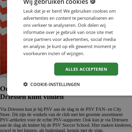
Wij gebruiken cookies 🍪
Leuk dat je er bent! We gebruiken cookies om
advertenties en content te personaliseren en
ons verkeer te analyseren. Ook delen wij
informatie over je gebruik van onze site met
onze partners voor advertenties, social media
en analyse. Je kunt op elk gewenst moment je
voorkeuren inzien of wijzigen.
ALLES ACCEPTEREN
COOKIE-INSTELLINGEN
Ontdek welke banen je bij PSV via
Driessen kunt vinden
Via Driessen kun je bij PSV aan de slag in de PSV FAN- en City
Store. Dit zijn de winkels van de club met het grootste assortiment
PSV-artikelen voor de echte PSV-supporter. Ook kun je via Driessen
aan de slag als trainer bij de PSV Soccer School. Hier maken kinderen,
zowel in het binnen- als buitenland, kennis met de visie,