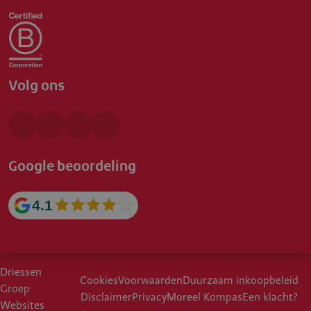
Volg ons
Google beoordeling
4.1
Driessen
Cookies
Voorwaarden
Duurzaam inkoopbeleid
Groep
Disclaimer
Privacy
Moreel Kompas
Een klacht?
Websites