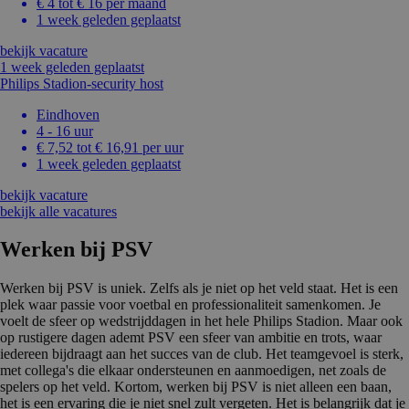
€ 4 tot € 16 per maand
1 week geleden geplaatst
bekijk vacature
1 week geleden geplaatst
Philips Stadion-security host
Eindhoven
4 - 16 uur
€ 7,52 tot € 16,91 per uur
1 week geleden geplaatst
bekijk vacature
bekijk alle vacatures
Werken bij PSV
Werken bij PSV is uniek. Zelfs als je niet op het veld staat. Het is een
plek waar passie voor voetbal en professionaliteit samenkomen. Je
voelt de sfeer op wedstrijddagen in het hele Philips Stadion. Maar ook
op rustigere dagen ademt PSV een sfeer van ambitie en trots, waar
iedereen bijdraagt aan het succes van de club. Het teamgevoel is sterk,
met collega's die elkaar ondersteunen en aanmoedigen, net zoals de
spelers op het veld. Kortom, werken bij PSV is niet alleen een baan,
het is een ervaring die je niet snel zult vergeten. Het is belangrijk dat je