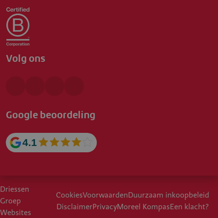
Volg ons
Google beoordeling
4.1
Driessen
Cookies
Voorwaarden
Duurzaam inkoopbeleid
Groep
Disclaimer
Privacy
Moreel Kompas
Een klacht?
Websites