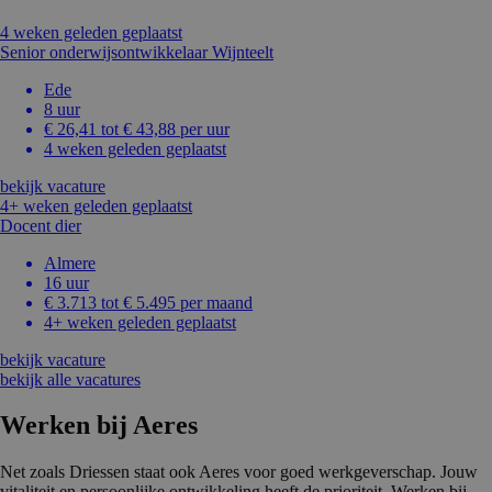
4 weken geleden geplaatst
Senior onderwijsontwikkelaar Wijnteelt
Ede
8 uur
€ 26,41 tot € 43,88 per uur
4 weken geleden geplaatst
bekijk vacature
4+ weken geleden geplaatst
Docent dier
Almere
16 uur
€ 3.713 tot € 5.495 per maand
4+ weken geleden geplaatst
bekijk vacature
bekijk alle vacatures
Werken bij Aeres
Net zoals Driessen staat ook Aeres voor goed werkgeverschap. Jouw
vitaliteit en persoonlijke ontwikkeling heeft de prioriteit. Werken bij