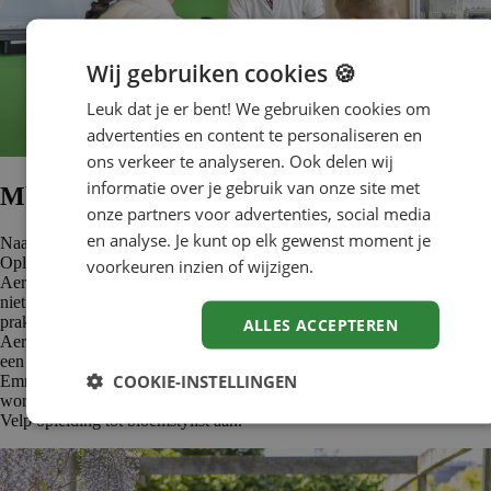
Wij gebruiken cookies 🍪
Leuk dat je er bent! We gebruiken cookies om
advertenties en content te personaliseren en
ons verkeer te analyseren. Ook delen wij
informatie over je gebruik van onze site met
Mbo-opleidingen bij Aeres
onze partners voor advertenties, social media
en analyse. Je kunt op elk gewenst moment je
Naast vmbo-scholen heeft Aeres ook verschillende mbo-scholen.
Opleidingen worden zowel in voltijd als in deeltijd aangeboden. Bij
voorkeuren inzien of wijzigen.
Aeres wordt gericht op praktijkgericht onderwijs. Leren doe je immers
niet alleen vanuit boeken, maar juist vanuit de praktijk. Studenten doen
praktijkervaring op bij erkende leerbedrijven. De mbo-scholen van
ALLES ACCEPTEREN
Aeres zijn verdeeld over 11 locaties in Nederland. Iedere locatie heeft
een uniek aanbod aan onderwijs. Zo ontdek je op het mbo in
COOKIE-INSTELLINGEN
Emmeloord de wereld van Agro, Techniek en Groen, in Nijkerk
worden de hoveniers van de toekomst opgeleid en biedt het mbo in
Velp opleiding tot bloemstylist aan.