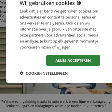
Wij gebruiken cookies 🍪
West-Brabant een fijne regio is en blijft om in te werken, te wonen en
te verblijven. Wil jij bijdragen aan de samenleving in de regio West-
Leuk dat je er bent! We gebruiken cookies om
Brabant? Ga aan de slag bij een gemeente, bij de
Belastingsamenwerking West-Brabant, bij de Omgevingsdienst of de
advertenties en content te personaliseren en
Veiligheidsregio Midden- en West-Brabant.
ons verkeer te analyseren. Ook delen wij
informatie over je gebruik van onze site met
onze partners voor advertenties, social media
en analyse. Je kunt op elk gewenst moment je
voorkeuren inzien of wijzigen.
ALLES ACCEPTEREN
COOKIE-INSTELLINGEN
‘Wat me echt gelukkig maakt in mijn werk is een fijne werkomgeving,
leuke collega’s en uitdagingen waar je je tanden in kunt zetten.’