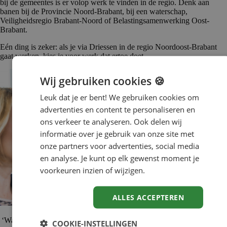
bij de gemeentes is er volop werk te vinden in de regio. Denk aan
banen bij de Provincie Noord-Brabant, bij een waterschap,
Veiligheidsregio Brabant-Noord of Belastingsamenwerking Oost-
Brabant.
Eén ding is zeker: als je via Driessen in de regio Noordoost-Brabant
gaat werken, kies je voor werk dat ertoe doet.
Wij gebruiken cookies 🍪
Leuk dat je er bent! We gebruiken cookies om
advertenties en content te personaliseren en
ons verkeer te analyseren. Ook delen wij
informatie over je gebruik van onze site met
onze partners voor advertenties, social media
en analyse. Je kunt op elk gewenst moment je
voorkeuren inzien of wijzigen.
ALLES ACCEPTEREN
‘Wat me echt gelukkig maakt in mijn werk is een fijne werkomgeving,
COOKIE-INSTELLINGEN