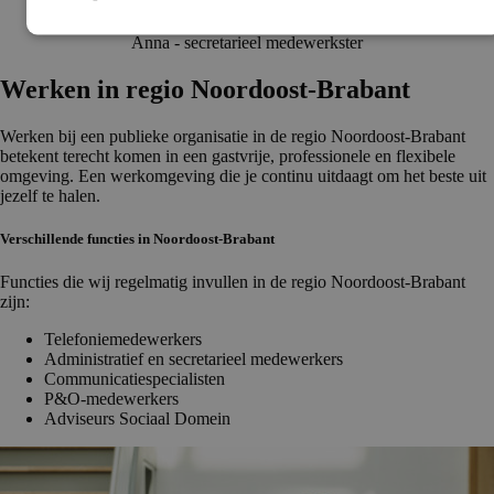
leuke collega’s en uitdagingen waar je je tanden in kunt zetten.’
Anna - secretarieel medewerkster
Werken in regio Noordoost-Brabant
Werken bij een publieke organisatie in de regio Noordoost-Brabant
betekent terecht komen in een gastvrije, professionele en flexibele
omgeving. Een werkomgeving die je continu uitdaagt om het beste uit
jezelf te halen.
Verschillende functies in Noordoost-Brabant
Functies die wij regelmatig invullen in de regio Noordoost-Brabant
zijn:
Telefoniemedewerkers
Administratief en secretarieel medewerkers
Communicatiespecialisten
P&O-medewerkers
Adviseurs Sociaal Domein