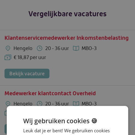
Vergelijkbare vacatures
Klantenservicemedewerker Inkomstenbelasting
Hengelo
20 - 36 uur
MBO-3
€ 18,87 per uur
Bekijk vacature
Medewerker klantcontact Overheid
Hengelo
20 - 36 uur
MBO-3
€ 18,87 per uur
Wij gebruiken cookies 🍪
Bekijk vacature
Leuk dat je er bent! We gebruiken cookies