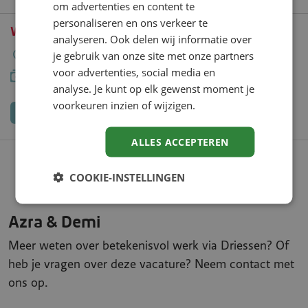
om advertenties en content te
personaliseren en ons verkeer te
Werken bij de Belastingdienst
analyseren. Ook delen wij informatie over
Apeldoorn
24 - 36 uur
MBO-3
je gebruik van onze site met onze partners
€ 18,87 per uur
voor advertenties, social media en
analyse. Je kunt op elk gewenst moment je
voorkeuren inzien of wijzigen.
Bekijk vacature
ALLES ACCEPTEREN
Naar alle vacatures
COOKIE-INSTELLINGEN
Azra & Demi
Meer weten over betekenisvol werk via Driessen? Of
heb je vragen over deze vacature? Neem contact met
ons op.