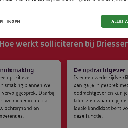
TELLINGEN
ALLES 
Hoe werkt solliciteren bij Driesse
nnismaking
De opdrachtgever
een positieve
Is er een wederzijdse kli
nnismaking plannen we
dan ga je in gesprek me
 vervolggesprek. Daarbij
opdrachtgever en kun je
n we dieper in op o.a.
laten zien waarom jij dé
w achtergrond en
ideale kandidaat bent v
petenties.
deze functie.