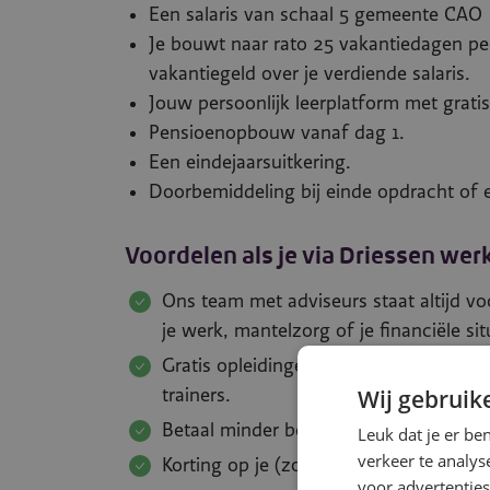
Een salaris van schaal 5 gemeente CAO
Je bouwt naar rato 25 vakantiedagen pe
vakantiegeld over je verdiende salaris.
Jouw persoonlijk leerplatform met grati
Pensioenopbouw vanaf dag 1.
Een eindejaarsuitkering.
Doorbemiddeling bij einde opdracht of 
Voordelen als je via Driessen wer
Ons team met adviseurs staat altijd voor
je werk, mantelzorg of je financiële sit
Gratis opleidingen en workshops zowel 
trainers.
Wij gebruik
Betaal minder belasting met onze reisk
Leuk dat je er be
verkeer te analys
Korting op je (zorg)verzekeringen en
voor advertenties