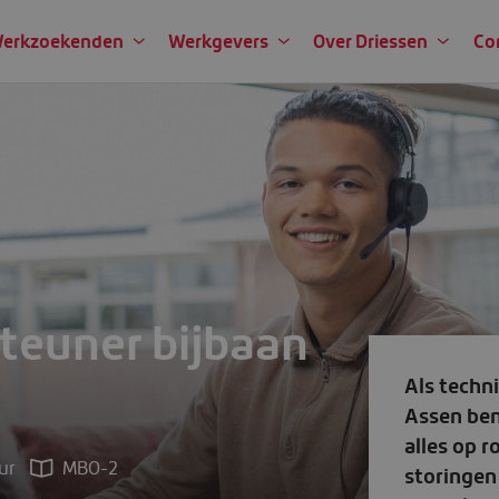
erkzoekenden
Werkgevers
Over Driessen
Co
 bijbaan gemeente Assen
uur
MBO-2
€ 16,00 - € 22,94 per uur
teuner bijbaan
Als techn
Assen ben 
alles op r
uur
MBO-2
storingen 