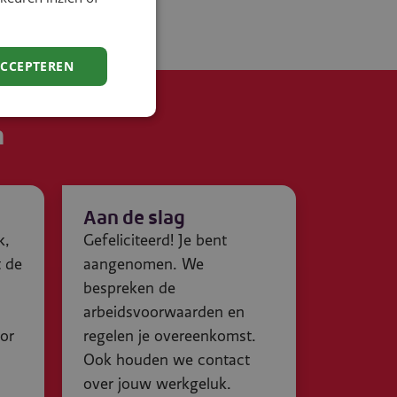
ACCEPTEREN
n
Aan de slag
k,
Gefeliciteerd! Je bent
t de
aangenomen. We
bespreken de
arbeidsvoorwaarden en
oor
regelen je overeenkomst.
Ook houden we contact
over jouw werkgeluk.