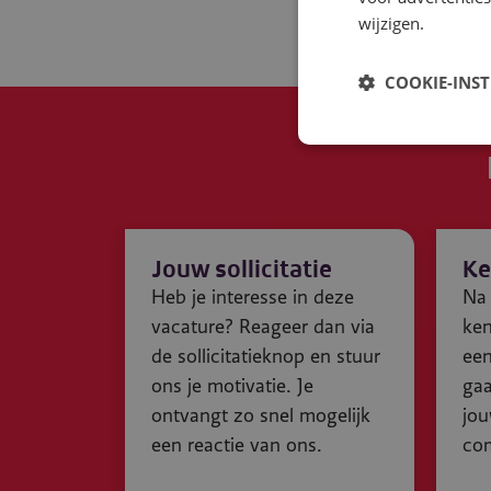
wijzigen.
COOKIE-INS
Jouw sollicitatie
Ke
Heb je interesse in deze
Na 
vacature? Reageer dan via
ke
de sollicitatieknop en stuur
een
ons je motivatie. Je
gaa
ontvangt zo snel mogelijk
jou
een reactie van ons.
com