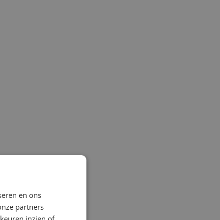
seren en ons
onze partners
keuren inzien of