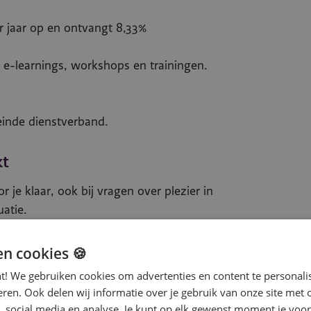
r jaar op en ontvangt 8,33%
s e-learnings, workshops en trainingen.
einde dienstverband.
kt
 je klaar, ook bij vragen over plezier in
uatie.
online als op locatie door de beste
en cookies 🍪
osten-uitruilregeling.
nt! We gebruiken cookies om advertenties en content te personali
eren. Ook delen wij informatie over je gebruik van onze site met 
 sportabonnement.
, social media en analyse. Je kunt op elk gewenst moment je voor