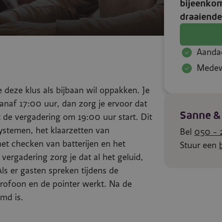
bijeenkoms
draaiende
Aandac
Medew
deze klus als bijbaan wil oppakken. Je
naf 17:00 uur, dan zorg je ervoor dat
Sanne &
 de vergadering om 19:00 uur start. Dit
ystemen, het klaarzetten van
Bel
050 - 
het checken van batterijen en het
Stuur een
 vergadering zorg je dat al het geluid,
ls er gasten spreken tijdens de
crofoon en de pointer werkt. Na de
imd is.