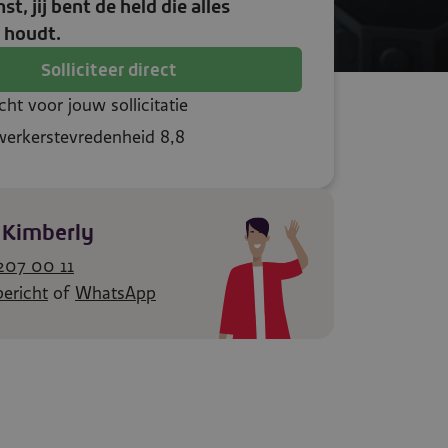
t, jij bent de held die alles
 houdt.
Solliciteer direct
ht voor jouw sollicitatie
erkerstevredenheid 8,8
 Kimberly
207 00 11
bericht
of
WhatsApp