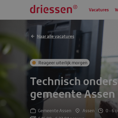
Vacatures
W
Technisch ondersteuner
Gemeente Assen
Assen
0 - 6 
Naar alle vacatures
Reageer uiterlijk morgen
Technisch onders
gemeente Assen
Gemeente Assen
Assen
0 - 6 